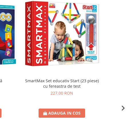
că
SmartMax Set educativ Start (23 piese)
SmartMax
cu fereastra de test
227,00 RON
ADAUGA IN COS