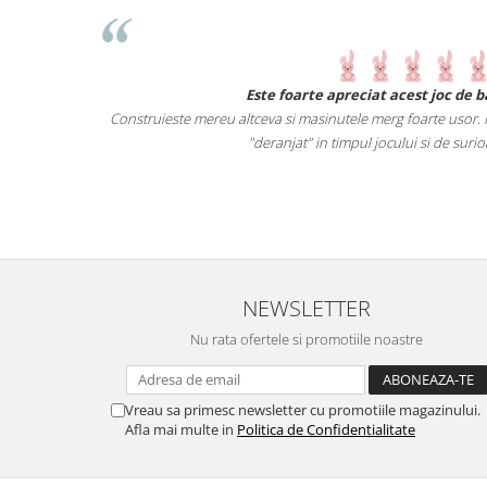
i primeste o
Este foarte apreciat acest joc de bai
se obiecte.
Construieste mereu altceva si masinutele merg foarte usor. Piese
a castiga.
"deranjat" in timpul jocului si de surioara
 cei mici
NEWSLETTER
Nu rata ofertele si promotiile noastre
Vreau sa primesc newsletter cu promotiile magazinului.
Afla mai multe in
Politica de Confidentialitate