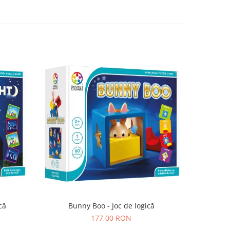
că
Bunny Boo - Joc de logică
SmartMax 
177,00 RON