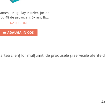
lug Play Puzzler, joc de
 cu 48 de provocari, 6+ ani, lb
romana
62,00 RON
ADAUGA IN COS
artea clienților mulțumiți de produsele și serviciile oferite 
Ann