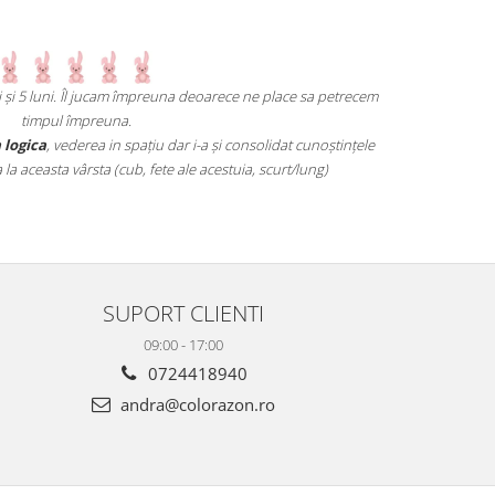
și 5 luni. Îl jucam împreuna deoarece ne place sa petrecem
Un joc atât de i
timpul împreuna.
mai grele pană aj
ogica
, vederea in spațiu dar i-a și consolidat cunoștințele
ceasta vârsta (cub, fete ale acestuia, scurt/lung)
SUPORT CLIENTI
09:00 - 17:00
0724418940
andra@colorazon.ro