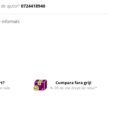
 de ajutor?
0724418940
informatii
rt?
Cumpara fara griji
r tale.
Ai 30 de zile drept de retur*