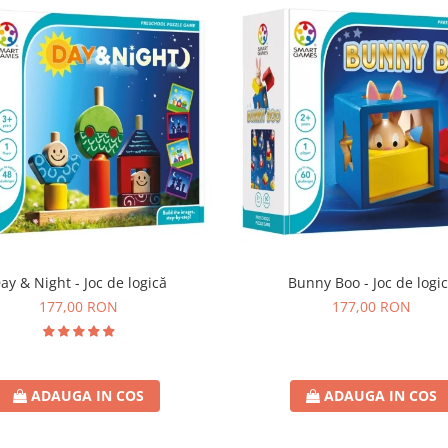
ay & Night - Joc de logică
Bunny Boo - Joc de logi
177,00 RON
177,00 RON
ADAUGA IN COS
ADAUGA IN COS