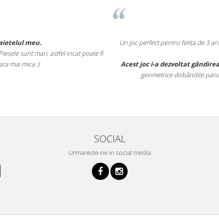
etelul meu.
Un joc perfect pentru fetița de 3 ani 
le sunt mari, astfel incat poate fi
 mai mica :).
Acest joc i-a dezvoltat gândirea l
geometrice dobândite pana la a
SOCIAL
Urmareste-ne in social media