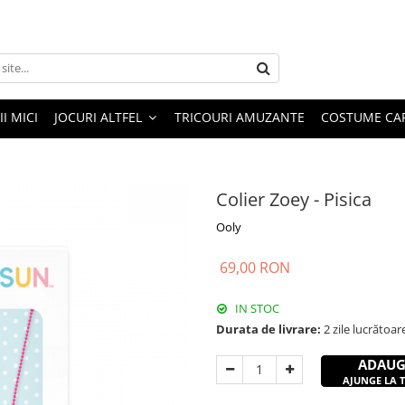
I MICI
JOCURI ALTFEL
TRICOURI AMUZANTE
COSTUME CA
Colier Zoey - Pisica
Ooly
69,00 RON
IN STOC
Durata de livrare:
2 zile lucrătoar
ADAUG
AJUNGE LA TI