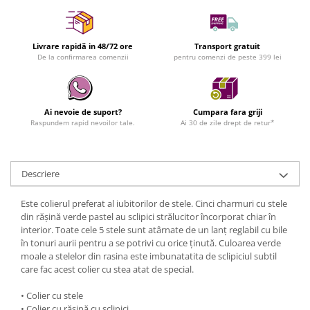
Livrare rapidă in 48/72 ore
Transport gratuit
De la confirmarea comenzii
pentru comenzi de peste 399 lei
Ai nevoie de suport?
Cumpara fara griji
Raspundem rapid nevoilor tale.
Ai 30 de zile drept de retur*
Descriere
Este colierul preferat al iubitorilor de stele. Cinci charmuri cu stele
din rășină verde pastel au sclipici strălucitor încorporat chiar în
interior. Toate cele 5 stele sunt atârnate de un lanț reglabil cu bile
în tonuri aurii pentru a se potrivi cu orice ținută. Culoarea verde
moale a stelelor din rasina este imbunatatita de sclipiciul subtil
care fac acest colier cu stea atat de special.
• Colier cu stele
• Colier cu rășină cu sclipici