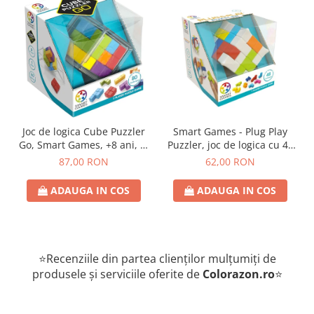
Joc de logica Cube Puzzler
Smart Games - Plug Play
Go, Smart Games, +8 ani, lb
Puzzler, joc de logica cu 48
romana
de provocari, 6+ ani, lb
87,00 RON
62,00 RON
romana
ADAUGA IN COS
ADAUGA IN COS
⭐Recenziile din partea clienților mulțumiți de
produsele și serviciile oferite de
Colorazon.ro
⭐