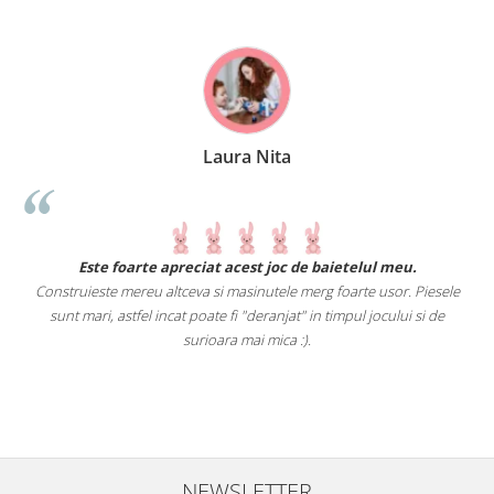
Laura Nita
.
Este foarte apreciat acest joc de baietelul meu.
Construieste mereu altceva si masinutele merg foarte usor. Piesele
e
sunt mari, astfel incat poate fi "deranjat" in timpul jocului si de
A
a
surioara mai mica :).
i
NEWSLETTER