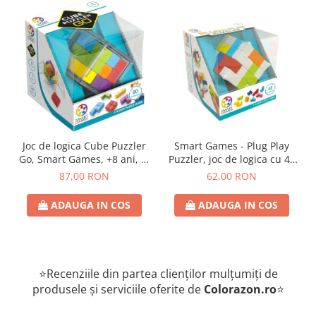
Joc de logica Cube Puzzler
Smart Games - Plug Play
Go, Smart Games, +8 ani, lb
Puzzler, joc de logica cu 48
romana
de provocari, 6+ ani, lb
87,00 RON
62,00 RON
romana
ADAUGA IN COS
ADAUGA IN COS
⭐Recenziile din partea clienților mulțumiți de
produsele și serviciile oferite de
Colorazon.ro
⭐