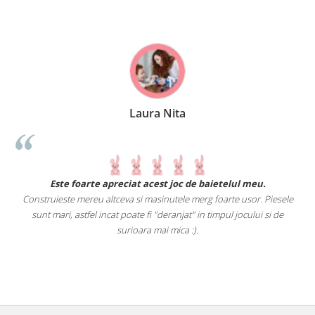
Laura Nita
.
Este foarte apreciat acest joc de baietelul meu.
Construieste mereu altceva si masinutele merg foarte usor. Piesele
e
sunt mari, astfel incat poate fi "deranjat" in timpul jocului si de
A
a
surioara mai mica :).
i