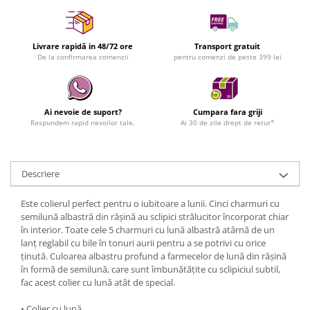
Livrare rapidă in 48/72 ore
Transport gratuit
De la confirmarea comenzii
pentru comenzi de peste 399 lei
Ai nevoie de suport?
Cumpara fara griji
Raspundem rapid nevoilor tale.
Ai 30 de zile drept de retur*
Descriere
Este colierul perfect pentru o iubitoare a lunii. Cinci charmuri cu
semilună albastră din rășină au sclipici strălucitor încorporat chiar
în interior. Toate cele 5 charmuri cu lună albastră atârnă de un
lanț reglabil cu bile în tonuri aurii pentru a se potrivi cu orice
ținută. Culoarea albastru profund a farmecelor de lună din rășină
în formă de semilună, care sunt îmbunătățite cu sclipiciul subtil,
fac acest colier cu lună atât de special.
• Colier cu lună