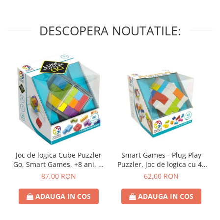
DESCOPERA NOUTATILE:
Joc de logica Cube Puzzler
Smart Games - Plug Play
Go, Smart Games, +8 ani, lb
Puzzler, joc de logica cu 48
romana
de provocari, 6+ ani, lb
87,00 RON
62,00 RON
romana
ADAUGA IN COS
ADAUGA IN COS