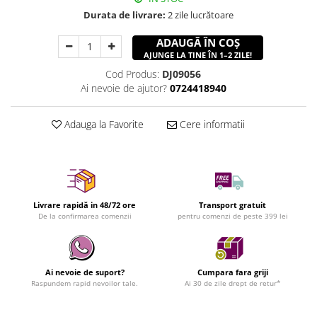
Durata de livrare:
2 zile lucrătoare
ADAUGĂ ÎN COȘ
AJUNGE LA TINE ÎN 1–2 ZILE!
Cod Produs:
DJ09056
Ai nevoie de ajutor?
0724418940
Adauga la Favorite
Cere informatii
Livrare rapidă in 48/72 ore
Transport gratuit
De la confirmarea comenzii
pentru comenzi de peste 399 lei
Ai nevoie de suport?
Cumpara fara griji
Raspundem rapid nevoilor tale.
Ai 30 de zile drept de retur*