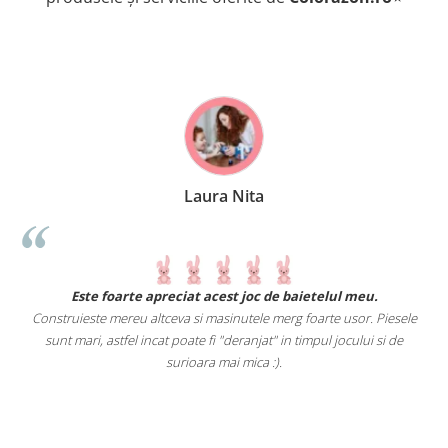
Laura Nita
.
Este foarte apreciat acest joc de baietelul meu.
Construieste mereu altceva si masinutele merg foarte usor. Piesele
e
sunt mari, astfel incat poate fi "deranjat" in timpul jocului si de
A
a
surioara mai mica :).
i