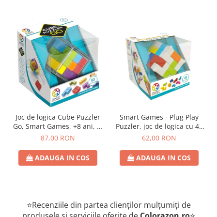
Joc de logica Cube Puzzler
Smart Games - Plug Play
Go, Smart Games, +8 ani, lb
Puzzler, joc de logica cu 48
romana
de provocari, 6+ ani, lb
87,00 RON
62,00 RON
romana
ADAUGA IN COS
ADAUGA IN COS
⭐Recenziile din partea clienților mulțumiți de
produsele și serviciile oferite de
Colorazon.ro
⭐