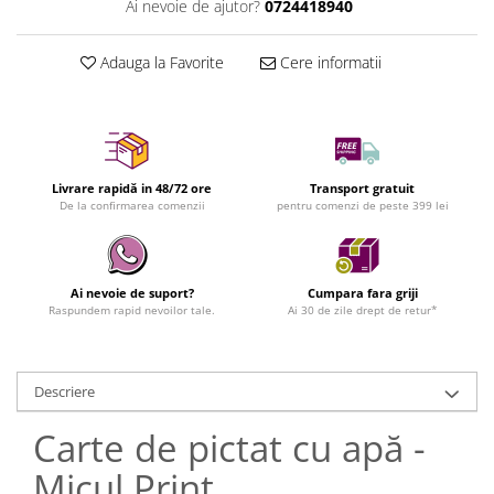
Ai nevoie de ajutor?
0724418940
Adauga la Favorite
Cere informatii
Livrare rapidă in 48/72 ore
Transport gratuit
De la confirmarea comenzii
pentru comenzi de peste 399 lei
Ai nevoie de suport?
Cumpara fara griji
Raspundem rapid nevoilor tale.
Ai 30 de zile drept de retur*
Descriere
Carte de pictat cu apă -
Micul Print