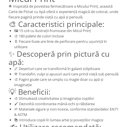
🌟 Inspirată de povestea fermecătoare a Micului Prinț, această
Carte de Pictat cu Apă oferă o experiență magică de colorat, unde
fiecare pagină prinde viață cu apă și pensulă.
🎨 Caracteristici principale:
🖼️ 15 coli cu ilustrații frumoase din Micul Prinț
🎨 180 palete de culori incluse
📄 Fiecare foaie are linie de perforare pentru ușurință în
utilizare
✨ Descoperă prin pictură cu
apă:
🌌 Deșerturi care se transformă în galaxii sclipitoare
🌹 Trandafiri, vulpi și apusuri aurii care prind viață sub pensulă
🎨 Pagini goale care se umplu cu magie doar cu apă și
imaginație
💡 Beneficii:
🎨 Stimulează creativitatea și imaginația copiilor
🖌️ Dezvoltă coordonarea mână-ochi și răbdarea
🌱 Materiale sigure și non-toxice, conforme standardelor EN71
& ASTM
📚 Introduce copiii în lumea artei și poveștilor magice
✍️ Utilizare recomandată: