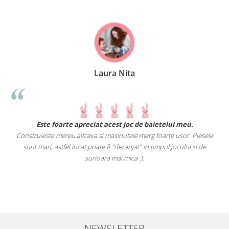
Laura Nita
.
Este foarte apreciat acest joc de baietelul meu.
Construieste mereu altceva si masinutele merg foarte usor. Piesele
e
sunt mari, astfel incat poate fi "deranjat" in timpul jocului si de
A
a
surioara mai mica :).
i
NEWSLETTER