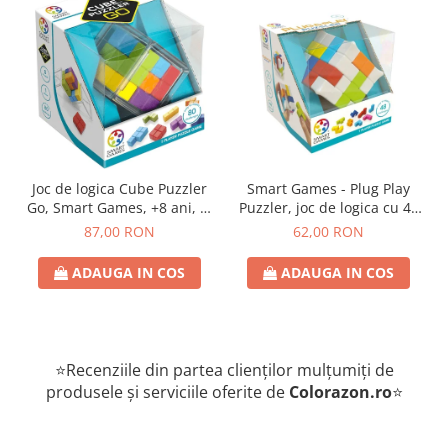
Joc de logica Cube Puzzler
Smart Games - Plug Play
Go, Smart Games, +8 ani, lb
Puzzler, joc de logica cu 48
romana
de provocari, 6+ ani, lb
87,00 RON
62,00 RON
romana
ADAUGA IN COS
ADAUGA IN COS
⭐Recenziile din partea clienților mulțumiți de
produsele și serviciile oferite de
Colorazon.ro
⭐