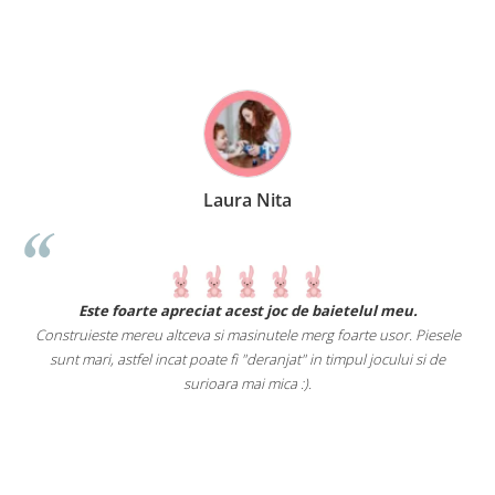
Laura Nita
.
Este foarte apreciat acest joc de baietelul meu.
Construieste mereu altceva si masinutele merg foarte usor. Piesele
e
sunt mari, astfel incat poate fi "deranjat" in timpul jocului si de
A
a
surioara mai mica :).
i