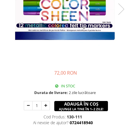
72,00 RON
IN STOC
Durata de livrare:
2 zile lucrătoare
ADAUGĂ ÎN COȘ
AJUNGE LA TINE ÎN 1–2 ZILE!
Cod Produs:
130-111
Ai nevoie de ajutor?
0724418940