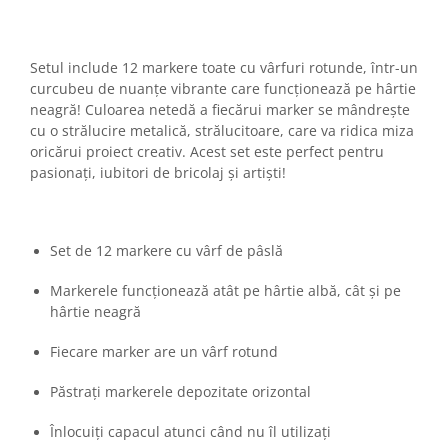
Setul include 12 markere toate cu vârfuri rotunde, într-un
curcubeu de nuanțe vibrante care funcționează pe hârtie
neagră! Culoarea netedă a fiecărui marker se mândrește
cu o strălucire metalică, strălucitoare, care va ridica miza
oricărui proiect creativ. Acest set este perfect pentru
pasionați, iubitori de bricolaj și artiști!
Set de 12 markere cu vârf de pâslă
Markerele funcționează atât pe hârtie albă, cât și pe
hârtie neagră
Fiecare marker are un vârf rotund
Păstrați markerele depozitate orizontal
Înlocuiți capacul atunci când nu îl utilizați