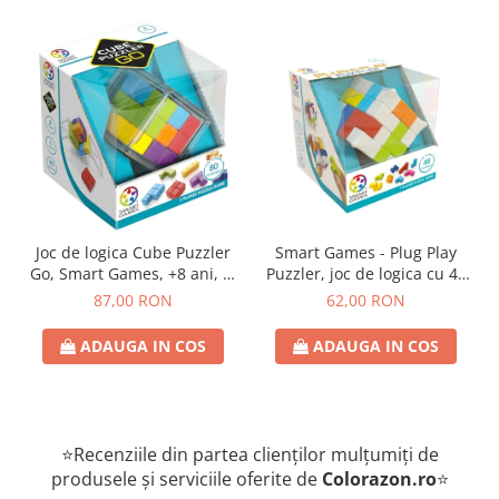
Joc de logica Cube Puzzler
Smart Games - Plug Play
Go, Smart Games, +8 ani, lb
Puzzler, joc de logica cu 48
romana
de provocari, 6+ ani, lb
87,00 RON
62,00 RON
romana
ADAUGA IN COS
ADAUGA IN COS
⭐Recenziile din partea clienților mulțumiți de
produsele și serviciile oferite de
Colorazon.ro
⭐