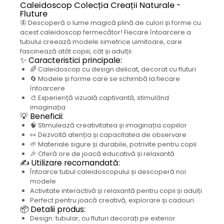
Caleidoscop Colecția Creații Naturale -
Fluture
🦋 Descoperă o lume magică plină de culori și forme cu
acest caleidoscop fermecător! Fiecare întoarcere a
tubului creează modele simetrice uimitoare, care
fascinează atât copiii, cât și adulții.
✨ Caracteristici principale:
🌈 Caleidoscop cu design delicat, decorat cu fluturi
🔄 Modele și forme care se schimbă la fiecare
întoarcere
🎨 Experiență vizuală captivantă, stimulând
imaginația
💡 Beneficii:
🧠 Stimulează creativitatea și imaginația copiilor
👀 Dezvoltă atenția și capacitatea de observare
🌱 Materiale sigure și durabile, potrivite pentru copii
🎉 Oferă ore de joacă educativă și relaxantă
✍️ Utilizare recomandată:
Întoarce tubul caleidoscopului și descoperă noi
modele
Activitate interactivă și relaxantă pentru copii și adulți
Perfect pentru joacă creativă, explorare și cadouri
📦 Detalii produs:
Design: tubular, cu fluturi decorați pe exterior