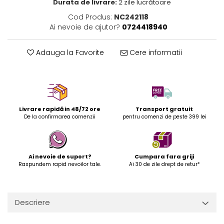
Durata de livrare:
2 zile lucrătoare
Cod Produs:
NC242118
Ai nevoie de ajutor?
0724418940
Adauga la Favorite
Cere informatii
Livrare rapidă in 48/72 ore
Transport gratuit
De la confirmarea comenzii
pentru comenzi de peste 399 lei
Ai nevoie de suport?
Cumpara fara griji
Raspundem rapid nevoilor tale.
Ai 30 de zile drept de retur*
Descriere