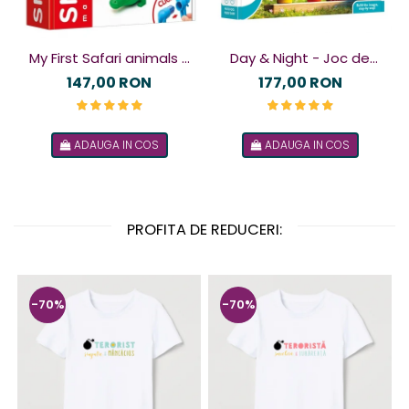
My First Safari animals -
Day & Night - Joc de
Joc magnetic
logică
147,00 RON
177,00 RON
ADAUGA IN COS
ADAUGA IN COS
PROFITA DE REDUCERI:
-70%
-70%