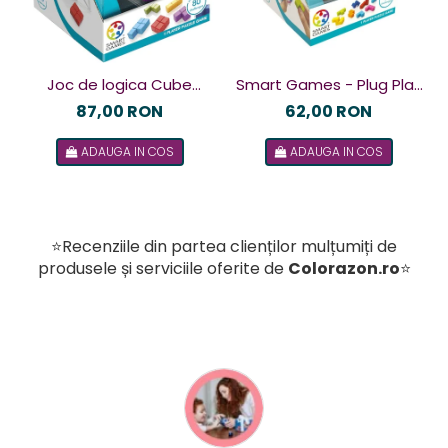
Joc de logica Cube
Smart Games - Plug Play
Puzzler Go, Smart
Puzzler, joc de logica cu
87,00 RON
62,00 RON
Games, +8 ani, lb romana
48 de provocari, 6+ ani, lb
ADAUGA IN COS
ADAUGA IN COS
romana
⭐Recenziile din partea clienților mulțumiți de
produsele și serviciile oferite de
Colorazon.ro
⭐