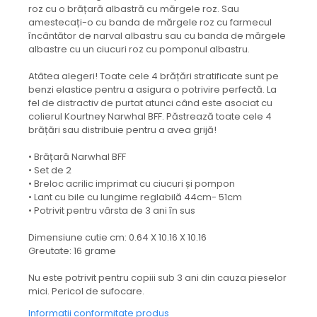
roz cu o brățară albastră cu mărgele roz. Sau
amestecați-o cu banda de mărgele roz cu farmecul
încântător de narval albastru sau cu banda de mărgele
albastre cu un ciucuri roz cu pomponul albastru.
Atâtea alegeri! Toate cele 4 brățări stratificate sunt pe
benzi elastice pentru a asigura o potrivire perfectă. La
fel de distractiv de purtat atunci când este asociat cu
colierul Kourtney Narwhal BFF. Păstrează toate cele 4
brățări sau distribuie pentru a avea grijă!
• Brățară Narwhal BFF
• Set de 2
• Breloc acrilic imprimat cu ciucuri și pompon
• Lant cu bile cu lungime reglabilă 44cm- 51cm
• Potrivit pentru vârsta de 3 ani în sus
Dimensiune cutie cm: 0.64 X 10.16 X 10.16
Greutate: 16 grame
Nu este potrivit pentru copiii sub 3 ani din cauza pieselor
mici. Pericol de sufocare.
Informatii conformitate produs