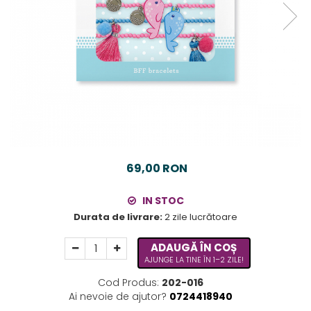
69,00 RON
IN STOC
Durata de livrare:
2 zile lucrătoare
ADAUGĂ ÎN COȘ
AJUNGE LA TINE ÎN 1–2 ZILE!
Cod Produs:
202-016
Ai nevoie de ajutor?
0724418940