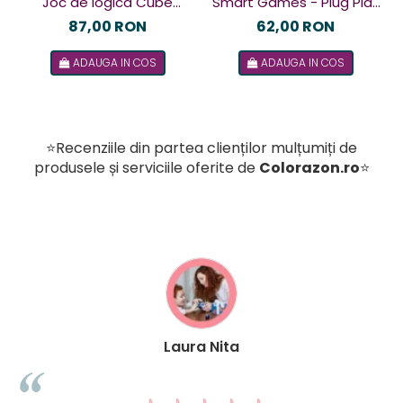
Joc de logica Cube
Smart Games - Plug Play
Puzzler Go, Smart
Puzzler, joc de logica cu
87,00 RON
62,00 RON
Games, +8 ani, lb romana
48 de provocari, 6+ ani, lb
ADAUGA IN COS
ADAUGA IN COS
romana
⭐Recenziile din partea clienților mulțumiți de
produsele și serviciile oferite de
Colorazon.ro
⭐
Laura Nita