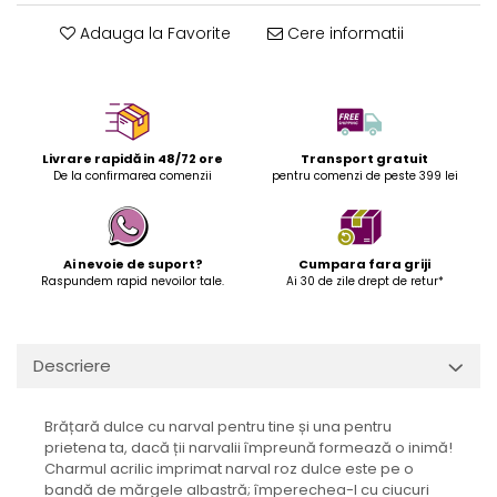
Adauga la Favorite
Cere informatii
Livrare rapidă in 48/72 ore
Transport gratuit
De la confirmarea comenzii
pentru comenzi de peste 399 lei
Ai nevoie de suport?
Cumpara fara griji
Raspundem rapid nevoilor tale.
Ai 30 de zile drept de retur*
Descriere
Brățară dulce cu narval pentru tine și una pentru
prietena ta, dacă ții narvalii împreună formează o inimă!
Charmul acrilic imprimat narval roz dulce este pe o
bandă de mărgele albastră; împerechea-l cu ciucuri