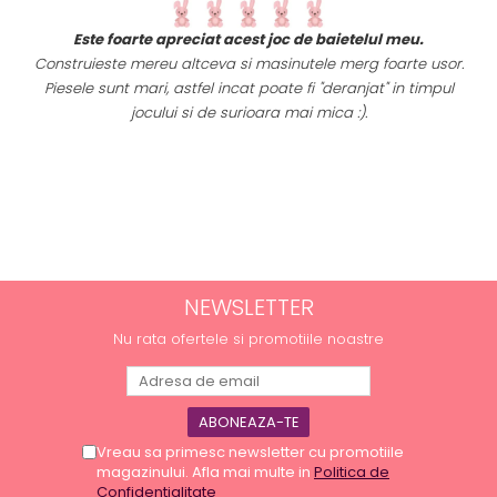
t
Este foarte apreciat acest joc de baietelul meu.
i
Construieste mereu altceva si masinutele merg foarte usor.
Piesele sunt mari, astfel incat poate fi "deranjat" in timpul
a
jocului si de surioara mai mica :).
NEWSLETTER
Nu rata ofertele si promotiile noastre
Vreau sa primesc newsletter cu promotiile
magazinului. Afla mai multe in
Politica de
Confidentialitate