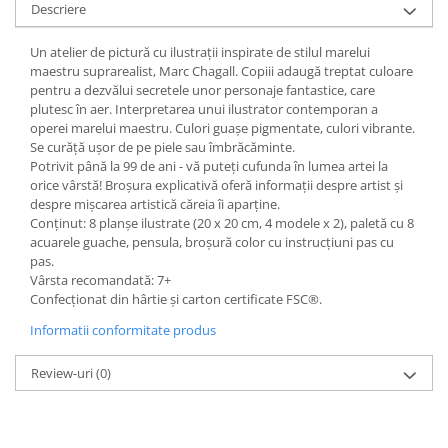
Descriere
Un atelier de pictură cu ilustrații inspirate de stilul marelui
maestru suprarealist, Marc Chagall. Copiii adaugă treptat culoare
pentru a dezvălui secretele unor personaje fantastice, care
plutesc în aer. Interpretarea unui ilustrator contemporan a
operei marelui maestru. Culori guașe pigmentate, culori vibrante.
Se curăță ușor de pe piele sau îmbrăcăminte.
Potrivit până la 99 de ani - vă puteți cufunda în lumea artei la
orice vârstă! Broșura explicativă oferă informații despre artist și
despre mișcarea artistică căreia îi aparține.
Conținut: 8 planșe ilustrate (20 x 20 cm, 4 modele x 2), paletă cu 8
acuarele guache, pensula, broșură color cu instrucțiuni pas cu
pas.
Vârsta recomandată: 7+
Confecționat din hârtie și carton certificate FSC®.
Informatii conformitate produs
Review-uri
(0)