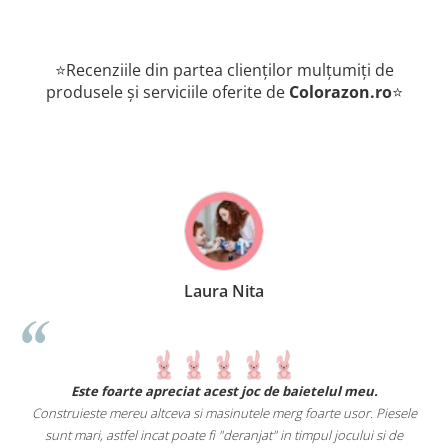
⭐Recenziile din partea clienților mulțumiți de
produsele și serviciile oferite de
Colorazon.ro
⭐
Laura Nita
.
Este foarte apreciat acest joc de baietelul meu.
Construieste mereu altceva si masinutele merg foarte usor. Piesele
e
sunt mari, astfel incat poate fi "deranjat" in timpul jocului si de
A