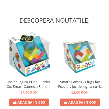
DESCOPERA NOUTATILE:
Joc de logica Cube Puzzler
Smart Games - Plug Play
Go, Smart Games, +8 ani, lb
Puzzler, joc de logica cu 48
romana
de provocari, 6+ ani, lb
87,00 RON
62,00 RON
romana
ADAUGA IN COS
ADAUGA IN COS