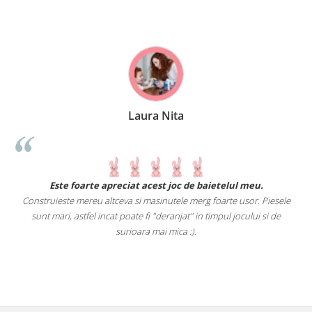
Laura Nita
.
Este foarte apreciat acest joc de baietelul meu.
Construieste mereu altceva si masinutele merg foarte usor. Piesele
e
sunt mari, astfel incat poate fi "deranjat" in timpul jocului si de
A
a
surioara mai mica :).
i