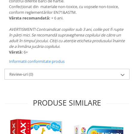
construi diferite bărci de hârtie.
Confecționat din materiale non-toxice, cu vopsele non-toxice,
conform reglementărilor EN71&ASTM.
Vârsta recomandată:
+ 6 ani.
AVERTISMENT! Contraindicat copiilor sub 3 ani, colile pot fi rupte
în părți mici. Se recomandă supravegherea copilului de către un
adult în timpul jocului. Citiți cu atenție eticheta produsului înainte
de a înmâna jucăria copilului.
Vârstă:
6+
Informatii conformitate produs
Review-uri
(0)
PRODUSE SIMILARE