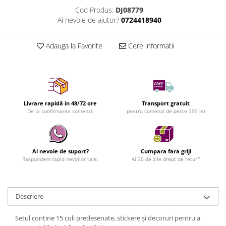
Cod Produs:
DJ08779
Ai nevoie de ajutor?
0724418940
Adauga la Favorite
Cere informatii
Livrare rapidă in 48/72 ore
Transport gratuit
De la confirmarea comenzii
pentru comenzi de peste 399 lei
Ai nevoie de suport?
Cumpara fara griji
Raspundem rapid nevoilor tale.
Ai 30 de zile drept de retur*
Descriere
Setul conține 15 coli predesenate, stickere și decoruri pentru a