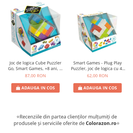
Joc de logica Cube Puzzler
Smart Games - Plug Play
Go, Smart Games, +8 ani, lb
Puzzler, joc de logica cu 48
romana
de provocari, 6+ ani, lb
87,00 RON
62,00 RON
romana
ADAUGA IN COS
ADAUGA IN COS
⭐Recenziile din partea clienților mulțumiți de
produsele și serviciile oferite de
Colorazon.ro
⭐