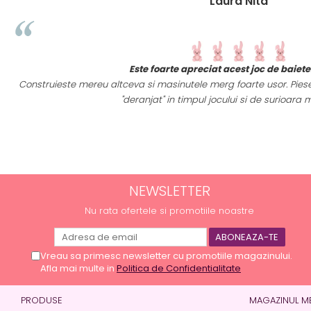
Laura Nita
e
Este foarte apreciat acest joc de baiet
Construieste mereu altceva si masinutele merg foarte usor. Piesel
a
"deranjat" in timpul jocului si de surioara m
NEWSLETTER
Nu rata ofertele si promotiile noastre
Vreau sa primesc newsletter cu promotiile magazinului.
Afla mai multe in
Politica de Confidentialitate
PRODUSE
MAGAZINUL M