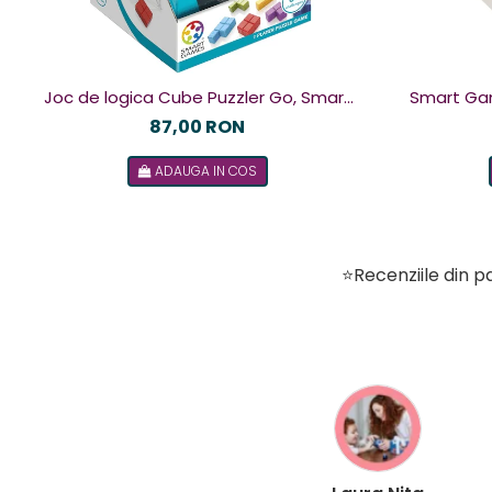
Joc de logica Cube Puzzler Go, Smart
Smart Games - Plu
Games, +8 ani, lb romana
de logica c
87,00 RON
ADAUGA IN COS
⭐Recenziile din pa