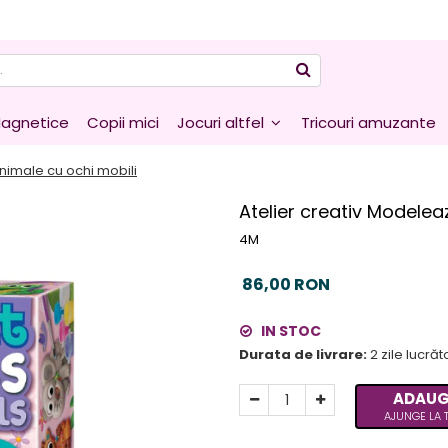
agnetice
Copii mici
Jocuri altfel
Tricouri amuzante
Animale cu ochi mobili
Atelier creativ Modelea
4M
86,00 RON
IN STOC
Durata de livrare:
2 zile lucră
ADAUG
AJUNGE LA T