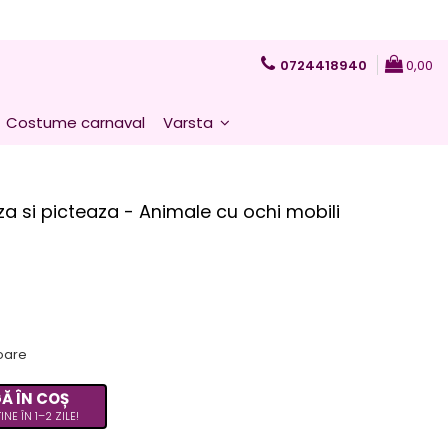
0724418940
0,00
Costume carnaval
Varsta
za si picteaza - Animale cu ochi mobili
toare
Ă ÎN COȘ
INE ÎN 1–2 ZILE!