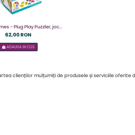
g Play Puzzler, joc
u 48 de provocari, 6+ ani, lb
62,00 RON
romana
ADAUGA IN COS
rtea clienților mulțumiți de produsele și serviciile oferite 