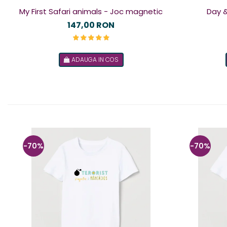
My First Safari animals - Joc magnetic
Day &
147,00 RON
ADAUGA IN COS
-70%
-70%