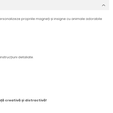
 personalizeze propriile magneți și insigne cu animale adorabile
strucțiuni detaliate.
ă creativă și distractivă!