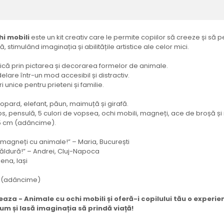
hi mobili
este un kit creativ care le permite copiilor să creeze și să
ă, stimulând imaginația și abilitățile artistice ale celor mici.
ică prin pictarea și decorarea formelor de animale.
are într-un mod accesibil și distractiv.
i unice pentru prieteni și familie.
opard, elefant, păun, maimuță și girafă.
 pensulă, 5 culori de vopsea, ochi mobili, magneți, ace de broșă și in
x 5 cm (adâncime).
e magneți cu animale!” – Maria, București
căldură!” – Andrei, Cluj-Napoca
lena, Iași
cm (adâncime)
a - Animale cu ochi mobili și oferă-i copilului tău o experienț
 și lasă imaginația să prindă viață!