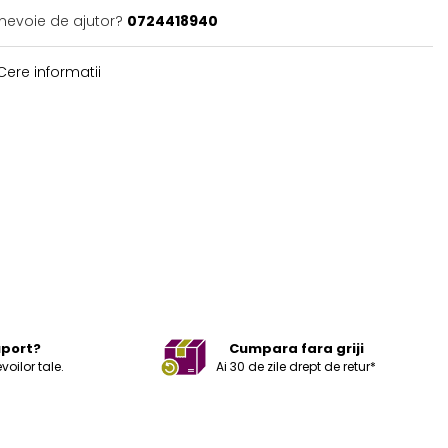
 nevoie de ajutor?
0724418940
ere informatii
uport?
Cumpara fara griji
ilor tale.
Ai 30 de zile drept de retur*