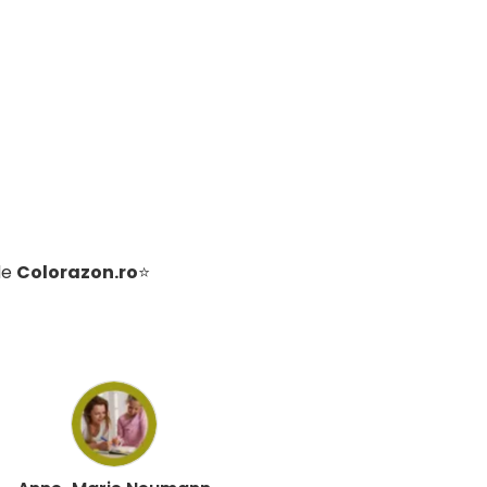
de
Colorazon.ro
⭐