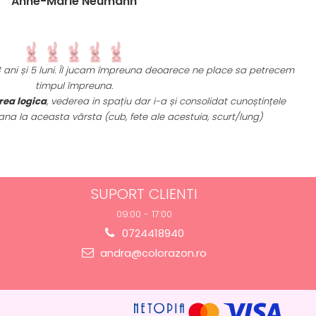
Anne-Marie Neumann
 3 ani și 5 luni. Îl jucam împreuna deoarece ne place sa petrecem
U
timpul împreuna.
rea logica
, vederea in spațiu dar i-a și consolidat cunoștințele
a la aceasta vârsta (cub, fete ale acestuia, scurt/lung)
SUPORT CLIENTI
09:00 - 17:00
0724418940
andra@colorazon.ro