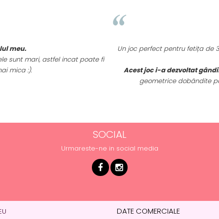
elul meu.
Un joc perfect pentru fetița de
e sunt mari, astfel incat poate fi
ai mica :).
Acest joc i-a dezvoltat gândi
geometrice dobândite pan
SOCIAL
Urmareste-ne in social media
DATE COMERCIALE
EU