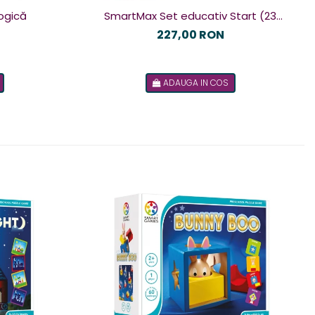
ogică
SmartMax Set educativ Start (23
piese) cu fereastra de test
227,00 RON
ADAUGA IN COS