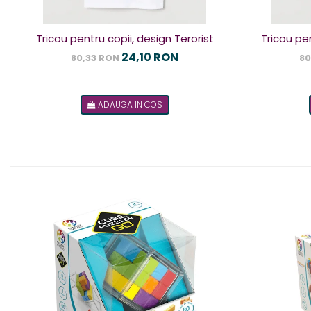
Tricou pentru copii, design Terorist
Tricou pen
24,10 RON
80,33 RON
80
ADAUGA IN COS