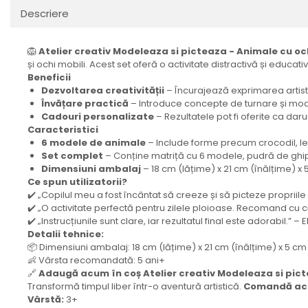
Descriere
🦁
Atelier creativ Modeleaza si picteaza - Animale cu oc
și ochi mobili. Acest set oferă o activitate distractivă și educativ
Beneficii
Dezvoltarea creativității
– Încurajează exprimarea artist
Învățare practică
– Introduce concepte de turnare și model
Cadouri personalizate
– Rezultatele pot fi oferite ca darur
Caracteristici
6 modele de animale
– Include forme precum crocodil, le
Set complet
– Conține matriță cu 6 modele, pudră de ghips,
Dimensiuni ambalaj
– 18 cm (lățime) x 21 cm (înălțime) 
Ce spun utilizatorii?
✔️ „Copilul meu a fost încântat să creeze și să picteze propriil
✔️ „O activitate perfectă pentru zilele ploioase. Recomand cu 
✔️ „Instrucțiunile sunt clare, iar rezultatul final este adorabil.” – E
Detalii tehnice:
📦 Dimensiuni ambalaj: 18 cm (lățime) x 21 cm (înălțime) x 5 
👶 Vârsta recomandată: 5 ani+
🔗
Adaugă acum în coș Atelier creativ Modeleaza si picteaz
Transformă timpul liber într-o aventură artistică.
Comandă acum
Vârstă:
3+