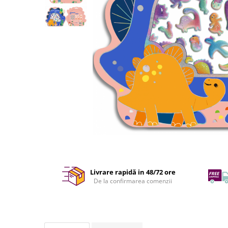
Livrare rapidă in 48/72 ore
De la confirmarea comenzii