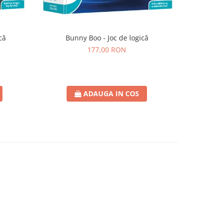
că
Bunny Boo - Joc de logică
SmartMax 
177,00 RON
ADAUGA IN COS