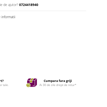
ie de ajutor?
0724418940
informatii
rt?
Cumpara fara griji
r tale.
Ai 30 de zile drept de retur*