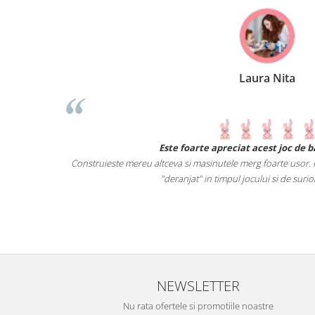
Laura Nita
 noi primeste o
Este foarte apreciat acest joc de 
verse obiecte.
Construieste mereu altceva si masinutele merg foarte usor. Pi
ista castiga.
"deranjat" in timpul jocului si de surio
 pe cei mici
NEWSLETTER
Nu rata ofertele si promotiile noastre