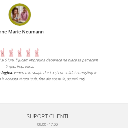
nne-Marie Neumann
ni și 5 luni. Îl jucam împreuna deoarece ne place sa petrecem
Un joc atât d
timpul împreuna.
mai grele pană
 logica
, vederea in spațiu dar i-a și consolidat cunoștințele
 aceasta vârsta (cub, fete ale acestuia, scurt/lung)
SUPORT CLIENTI
09:00 - 17:00