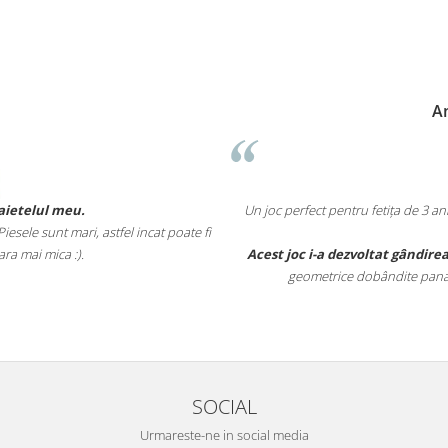
A
baietelul meu.
Un joc perfect pentru fetița de 3 a
esele sunt mari, astfel incat poate fi
ara mai mica :).
Acest joc i-a dezvoltat gândirea
geometrice dobândite pana la
SOCIAL
Urmareste-ne in social media