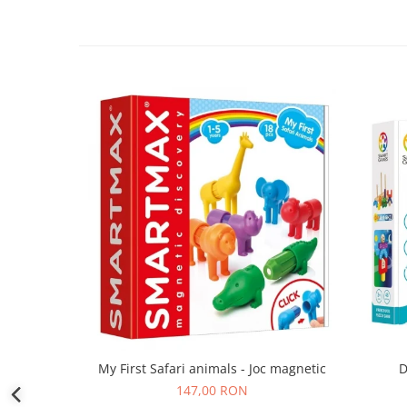
D
My First Safari animals - Joc magnetic
147,00 RON