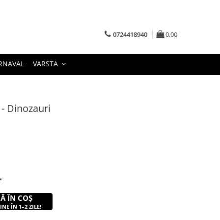
0724418940
0,00
RNAVAL
VARSTA
 - Dinozauri
e
Ă ÎN COȘ
NE ÎN 1–2 ZILE!