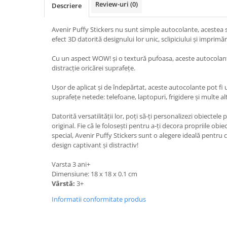
Review-uri
(0)
Descriere
Avenir Puffy Stickers nu sunt simple autocolante, acestea 
efect 3D datorită designului lor unic, sclipiciului și imprimări
Cu un aspect WOW! și o textură pufoasa, aceste autocolan
distracție oricărei suprafețe.
Ușor de aplicat și de îndepărtat, aceste autocolante pot fi u
suprafețe netede: telefoane, laptopuri, frigidere și multe alt
Datorită versatilității lor, poți să-ți personalizezi obiectele
original. Fie că le folosești pentru a-ți decora propriile ob
special, Avenir Puffy Stickers sunt o alegere ideală pentru
design captivant și distractiv!
Varsta 3 ani+
Dimensiune: 18 x 18 x 0.1 cm
Vârstă:
3+
Informatii conformitate produs