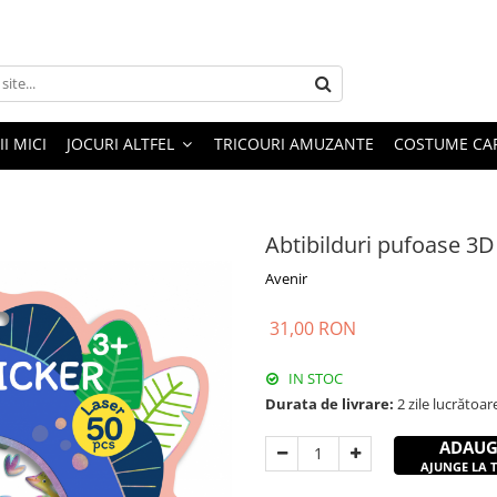
I MICI
JOCURI ALTFEL
TRICOURI AMUZANTE
COSTUME CA
Abtibilduri pufoase 3D
Avenir
31,00 RON
IN STOC
Durata de livrare:
2 zile lucrătoar
ADAUG
AJUNGE LA TI