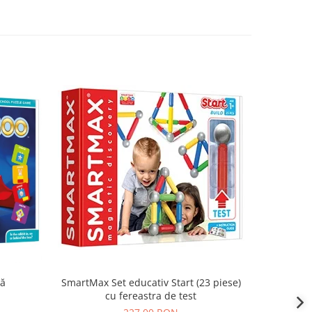
că
SmartMax Set educativ Start (23 piese)
SmartMax
cu fereastra de test