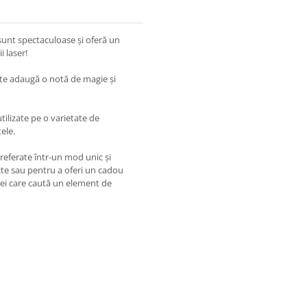
sunt spectaculoase și oferă un
i laser!
te adaugă o notă de magie și
tilizate pe o varietate de
ele.
 preferate într-un mod unic și
iecte sau pentru a oferi un cadou
 cei care caută un element de