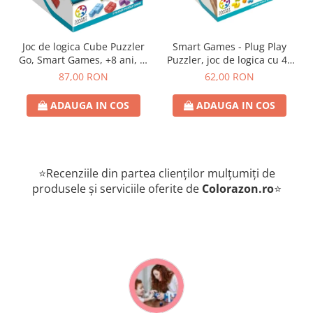
Joc de logica Cube Puzzler
Smart Games - Plug Play
Go, Smart Games, +8 ani, lb
Puzzler, joc de logica cu 48
romana
de provocari, 6+ ani, lb
87,00 RON
62,00 RON
romana
ADAUGA IN COS
ADAUGA IN COS
⭐Recenziile din partea clienților mulțumiți de
produsele și serviciile oferite de
Colorazon.ro
⭐