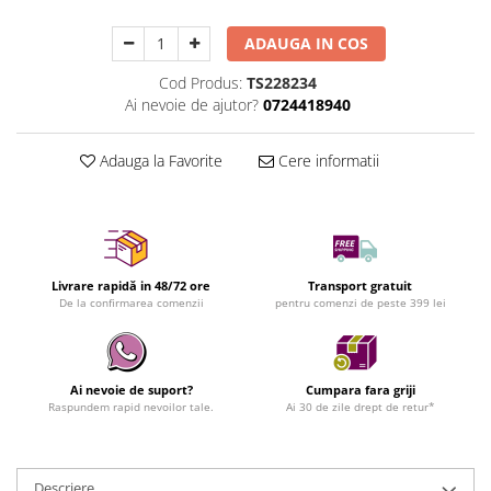
ADAUGA IN COS
Cod Produs:
TS228234
Ai nevoie de ajutor?
0724418940
Adauga la Favorite
Cere informatii
Livrare rapidă in 48/72 ore
Transport gratuit
De la confirmarea comenzii
pentru comenzi de peste 399 lei
Ai nevoie de suport?
Cumpara fara griji
Raspundem rapid nevoilor tale.
Ai 30 de zile drept de retur*
Descriere