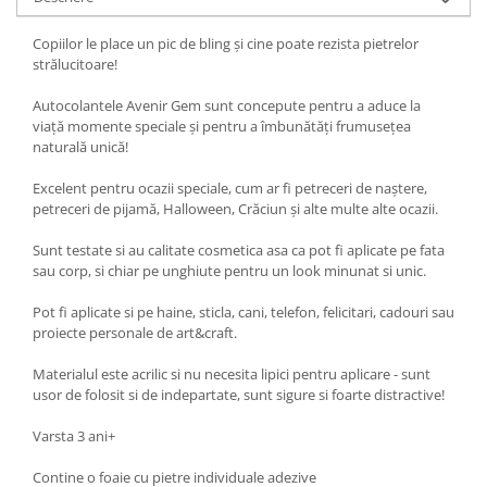
Copiilor le place un pic de bling și cine poate rezista pietrelor
strălucitoare!
Autocolantele Avenir Gem sunt concepute pentru a aduce la
viață momente speciale și pentru a îmbunătăți frumusețea
naturală unică!
Excelent pentru ocazii speciale, cum ar fi petreceri de naștere,
petreceri de pijamă, Halloween, Crăciun și alte multe alte ocazii.
Sunt testate si au calitate cosmetica asa ca pot fi aplicate pe fata
sau corp, si chiar pe unghiute pentru un look minunat si unic.
Pot fi aplicate si pe haine, sticla, cani, telefon, felicitari, cadouri sau
proiecte personale de art&craft.
Materialul este acrilic si nu necesita lipici pentru aplicare - sunt
usor de folosit si de indepartate, sunt sigure si foarte distractive!
Varsta 3 ani+
Contine o foaie cu pietre individuale adezive