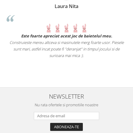
Laura Nita
.
Este foarte apreciat acest joc de baietelul meu.
Construieste mereu altceva si masinutele merg foarte usor. Piesele
e
sunt mari, astfel incat poate fi "deranjat" in timpul jocului si de
A
a
surioara mai mica :).
i
NEWSLETTER
Nu rata ofertele si promotiile noastre