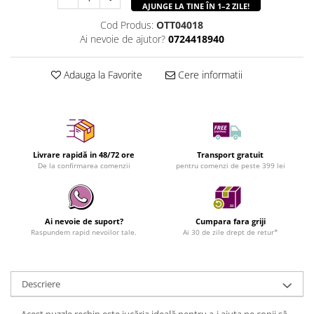
AJUNGE LA TINE ÎN 1–2 ZILE!
Cod Produs:
OTT04018
Ai nevoie de ajutor?
0724418940
Adauga la Favorite
Cere informatii
Livrare rapidă in 48/72 ore
Transport gratuit
De la confirmarea comenzii
pentru comenzi de peste 399 lei
Ai nevoie de suport?
Cumpara fara griji
Raspundem rapid nevoilor tale.
Ai 30 de zile drept de retur*
Descriere