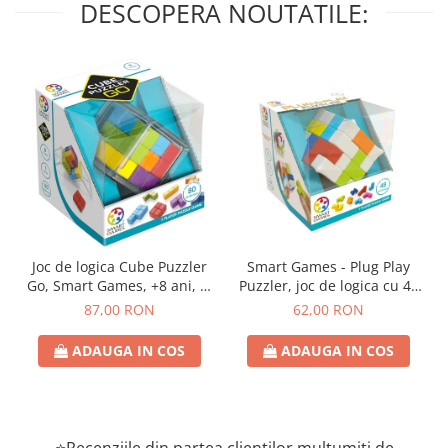
DESCOPERA NOUTATILE:
Joc de logica Cube Puzzler
Smart Games - Plug Play
Go, Smart Games, +8 ani, lb
Puzzler, joc de logica cu 48
romana
de provocari, 6+ ani, lb
87,00 RON
62,00 RON
romana
ADAUGA IN COS
ADAUGA IN COS
⭐Recenziile din partea clienților mulțumiți de