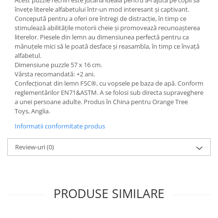
Acest puzzle rechin este jucăria ideală pentru a-i ajuta pe copii să
învețe literele alfabetului într-un mod interesant și captivant.
Concepută pentru a oferi ore întregi de distracție, în timp ce
stimulează abilitățile motorii cheie și promovează recunoașterea
literelor. Piesele din lemn au dimensiunea perfectă pentru ca
mânuțele mici să le poată desface și reasambla, în timp ce învață
alfabetul.
Dimensiune puzzle 57 x 16 cm.
Vârsta recomandată: +2 ani.
Confecționat din lemn FSC®, cu vopsele pe baza de apă. Conform
reglementărilor EN71&ASTM. A se folosi sub directa supraveghere
a unei persoane adulte. Produs în China pentru Orange Tree
Toys, Anglia.
Informatii conformitate produs
Review-uri
(0)
PRODUSE SIMILARE