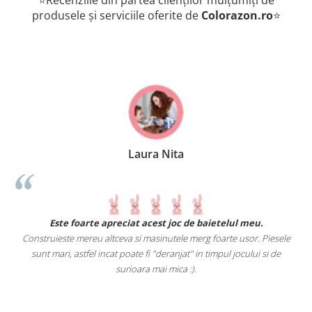
produsele și serviciile oferite de
Colorazon.ro
⭐
Laura Nita
.
Este foarte apreciat acest joc de baietelul meu.
Construieste mereu altceva si masinutele merg foarte usor. Piesele
e
sunt mari, astfel incat poate fi "deranjat" in timpul jocului si de
A
a
surioara mai mica :).
i