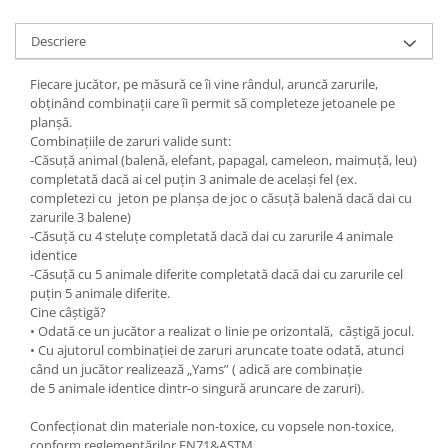
Descriere
Fiecare jucător, pe măsură ce îi vine rândul, aruncă zarurile,
obținând combinații care îi permit să completeze jetoanele pe
planșă.
Combinațiile de zaruri valide sunt:
-Căsuță animal (balenă, elefant, papagal, cameleon, maimuță, leu)
completată dacă ai cel puțin 3 animale de același fel (ex.
completezi cu jeton pe planșa de joc o căsuță balenă dacă dai cu
zarurile 3 balene)
-Căsuță cu 4 steluțe completată dacă dai cu zarurile 4 animale
identice
-Căsuță cu 5 animale diferite completată dacă dai cu zarurile cel
puțin 5 animale diferite.
Cine câștigă?
• Odată ce un jucător a realizat o linie pe orizontală, câștigă jocul.
• Cu ajutorul combinației de zaruri aruncate toate odată, atunci
când un jucător realizează „Yams” ( adică are combinație
de 5 animale identice dintr-o singură aruncare de zaruri).
Confecționat din materiale non-toxice, cu vopsele non-toxice,
conform reglementărilor EN71&ASTM.