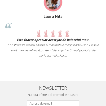
Laura Nita
.
Este foarte apreciat acest joc de baietelul meu.
Construieste mereu altceva si masinutele merg foarte usor. Piesele
e
sunt mari, astfel incat poate fi "deranjat" in timpul jocului si de
A
a
surioara mai mica :).
i
NEWSLETTER
Nu rata ofertele si promotiile noastre