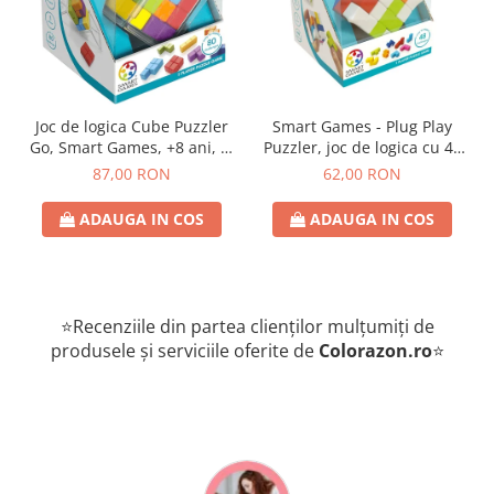
Joc de logica Cube Puzzler
Smart Games - Plug Play
Go, Smart Games, +8 ani, lb
Puzzler, joc de logica cu 48
romana
de provocari, 6+ ani, lb
87,00 RON
62,00 RON
romana
ADAUGA IN COS
ADAUGA IN COS
⭐Recenziile din partea clienților mulțumiți de
produsele și serviciile oferite de
Colorazon.ro
⭐