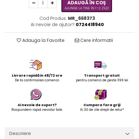
ADAUGĂ ÎN COȘ
AJUNGE LA TINE ÎN 1–2 ZILE!
Cod Produs:
MR_668373
Ai nevoie de ajutor?
0724418940
Adauga la Favorite
Cere informatii
Livrare rapidă in 48/72 ore
Transport gratuit
De la confirmarea comenzii
pentru comenzi de peste 399 lei
Ai nevoie de suport?
Cumpara fara griji
Raspundem rapid nevoilor tale.
Ai 30 de zile drept de retur*
Descriere