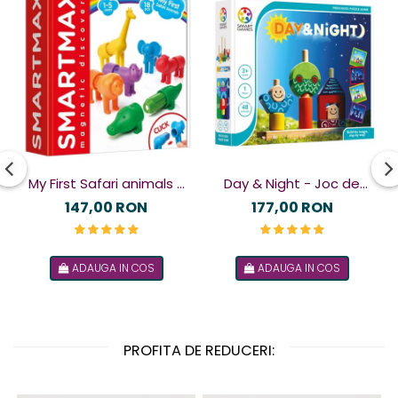
My First Safari animals -
Day & Night - Joc de
Joc magnetic
logică
147,00 RON
177,00 RON
ADAUGA IN COS
ADAUGA IN COS
PROFITA DE REDUCERI: