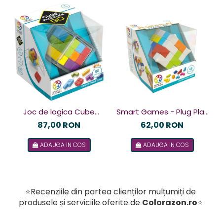
Joc de logica Cube
Smart Games - Plug Play
Puzzler Go, Smart
Puzzler, joc de logica cu
87,00 RON
62,00 RON
Games, +8 ani, lb romana
48 de provocari, 6+ ani, lb
ADAUGA IN COS
ADAUGA IN COS
romana
⭐Recenziile din partea clienților mulțumiți de
produsele și serviciile oferite de
Colorazon.ro
⭐