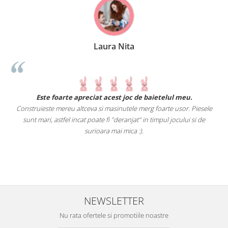
Laura Nita
.
Este foarte apreciat acest joc de baietelul meu.
Construieste mereu altceva si masinutele merg foarte usor. Piesele
e
sunt mari, astfel incat poate fi "deranjat" in timpul jocului si de
A
a
surioara mai mica :).
i
NEWSLETTER
Nu rata ofertele si promotiile noastre