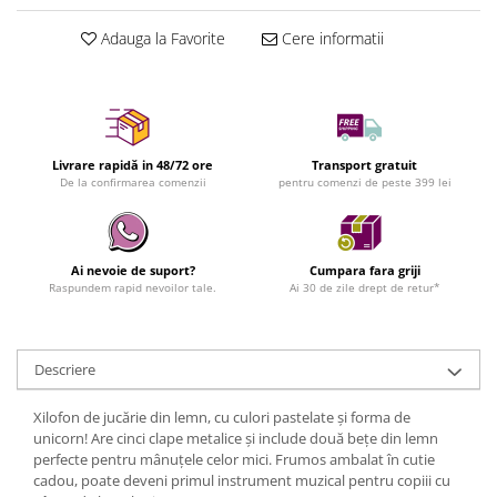
Adauga la Favorite
Cere informatii
Livrare rapidă in 48/72 ore
Transport gratuit
De la confirmarea comenzii
pentru comenzi de peste 399 lei
Ai nevoie de suport?
Cumpara fara griji
Raspundem rapid nevoilor tale.
Ai 30 de zile drept de retur*
Descriere
Xilofon de jucărie din lemn, cu culori pastelate și forma de
unicorn! Are cinci clape metalice și include două bețe din lemn
perfecte pentru mânuțele celor mici. Frumos ambalat în cutie
cadou, poate deveni primul instrument muzical pentru copiii cu