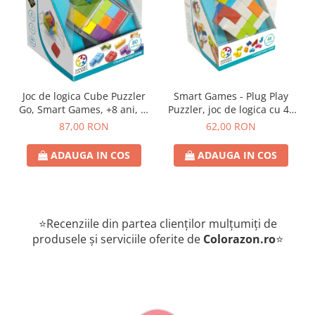
Joc de logica Cube Puzzler
Smart Games - Plug Play
Go, Smart Games, +8 ani, lb
Puzzler, joc de logica cu 48
romana
de provocari, 6+ ani, lb
87,00 RON
62,00 RON
romana
ADAUGA IN COS
ADAUGA IN COS
⭐Recenziile din partea clienților mulțumiți de
produsele și serviciile oferite de
Colorazon.ro
⭐