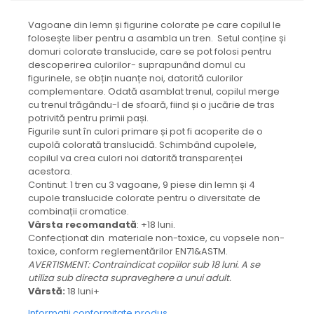
Vagoane din lemn și figurine colorate pe care copilul le
folosește liber pentru a asambla un tren. Setul conține și
domuri colorate translucide, care se pot folosi pentru
descoperirea culorilor- suprapunând domul cu
figurinele, se obțin nuanțe noi, datorită culorilor
complementare. Odată asamblat trenul, copilul merge
cu trenul trăgându-l de sfoară, fiind și o jucărie de tras
potrivită pentru primii pași.
Figurile sunt în culori primare și pot fi acoperite de o
cupolă colorată translucidă. Schimbând cupolele,
copilul va crea culori noi datorită transparenței
acestora.
Continut: 1 tren cu 3 vagoane, 9 piese din lemn și 4
cupole translucide colorate pentru o diversitate de
combinații cromatice.
Vârsta recomandată
: +18 luni.
Confecționat din materiale non-toxice, cu vopsele non-
toxice, conform reglementărilor EN71&ASTM.
AVERTISMENT: Contraindicat copiilor sub 18 luni. A se
utiliza sub directa supraveghere a unui adult.
Vârstă:
18 luni+
Informatii conformitate produs