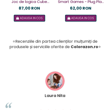
Joc de logica Cube
Smart Games - Plug Play
Puzzler Go, Smart
Puzzler, joc de logica cu
87,00 RON
62,00 RON
Games, +8 ani, lb romana
48 de provocari, 6+ ani, lb
ADAUGA IN COS
ADAUGA IN COS
romana
⭐Recenziile din partea clienților mulțumiți de
produsele și serviciile oferite de
Colorazon.ro
⭐
Laura Nita