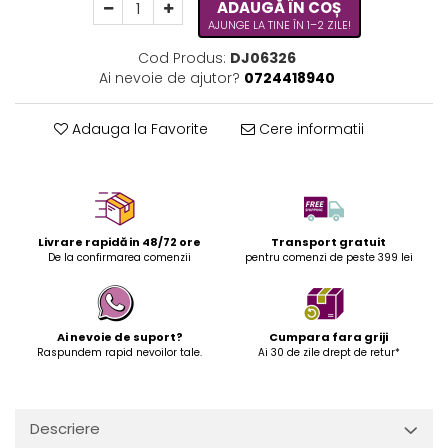
ADAUGĂ ÎN COȘ
AJUNGE LA TINE ÎN 1–2 ZILE!
Cod Produs:
DJ06326
Ai nevoie de ajutor?
0724418940
Adauga la Favorite
Cere informatii
Livrare rapidă in 48/72 ore
Transport gratuit
De la confirmarea comenzii
pentru comenzi de peste 399 lei
Ai nevoie de suport?
Cumpara fara griji
Raspundem rapid nevoilor tale.
Ai 30 de zile drept de retur*
Descriere