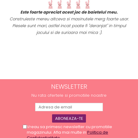
t
Este foarte apreciat acest joc de baietelul meu.
i
Construieste mereu altceva si masinutele merg foarte usor.
Piesele sunt mari, astfel incat poate fi "deranjat" in timpul
a
jocului si de surioara mai mica :).
NEWSLETTER
Nu rata ofertele si promotiile noastre
Vreau sa primesc newsletter cu promotiile
magazinului. Afla mai multe in
Politica de
Confidentialitate