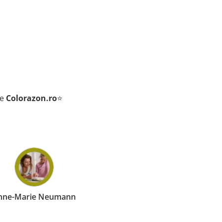
de
Colorazon.ro
⭐
ie Neumann