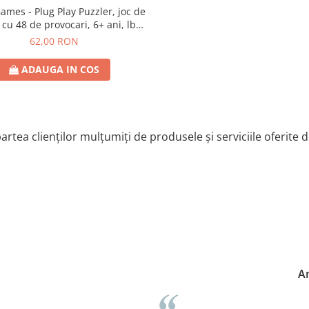
lug Play Puzzler, joc de
 cu 48 de provocari, 6+ ani, lb
romana
62,00 RON
ADAUGA IN COS
artea clienților mulțumiți de produsele și serviciile oferite 
Anne-Mar