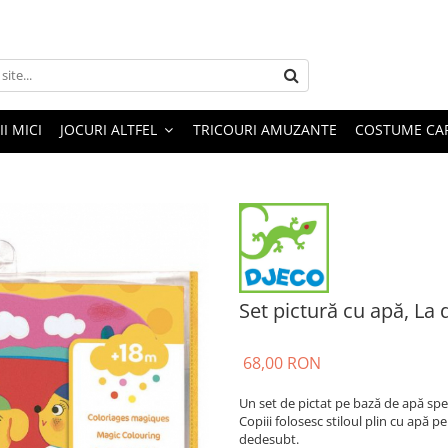
I MICI
JOCURI ALTFEL
TRICOURI AMUZANTE
COSTUME CA
Set pictură cu apă, La
68,00 RON
Un set de pictat pe bază de apă spec
Copiii folosesc stiloul plin cu apă 
dedesubt.