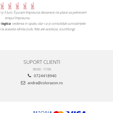
i. Îl jucam împreuna deoarece ne place sa petrecem
Un joc atât de interesan
 împreuna.
mai grele pană ajungi un 
ederea in spațiu dar i-a și consolidat cunoștințele
ârsta (cub, fete ale acestuia, scurt/lung)
SUPORT CLIENTI
09:00 - 17:00
0724418940
andra@colorazon.ro