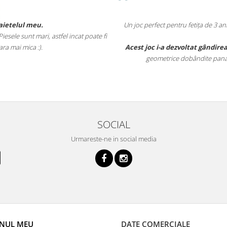
 meu.
Un joc perfect pentru fetița de 3 ani și 5 lun
mari, astfel incat poate fi
timpul
a :).
Acest joc i-a dezvoltat gândirea logica
, v
geometrice dobândite pana la aceasta v
SOCIAL
Urmareste-ne in social media
NUL MEU
DATE COMERCIALE