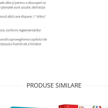
nele albe și pentru a descoperi ce
planșele sunt uscate, distracția
 zonă albă care dispare, 1 ”stilou”
xice, conform reglementărilor
mandă supravegherea copilului de
produsului înainte de a înmâna
PRODUSE SIMILARE