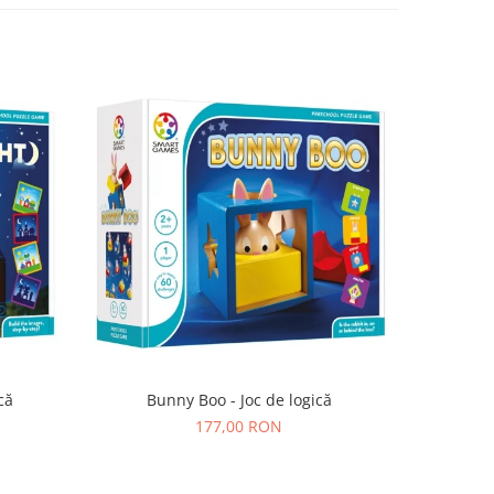
că
Bunny Boo - Joc de logică
SmartMax 
177,00 RON