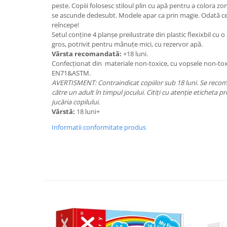
peste. Copiii folosesc stiloul plin cu apă pentru a colora zo
se ascunde dedesubt. Modele apar ca prin magie. Odată ce 
reîncepe!
Setul conține 4 planșe preilustrate din plastic flexixbil cu o
gros, potrivit pentru mânuțe mici, cu rezervor apă.
Vârsta recomandată:
+18 luni.
Confecționat din materiale non-toxice, cu vopsele non-to
EN71&ASTM.
AVERTISMENT: Contraindicat copiilor sub 18 luni. Se reco
către un adult în timpul jocului. Citiți cu atenție eticheta 
jucăria copilului.
Vârstă:
18 luni+
Informatii conformitate produs