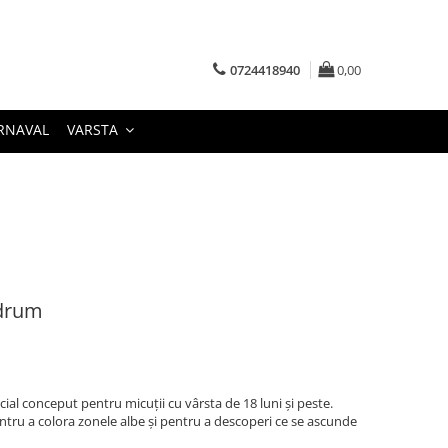
0724418940
0,00
RNAVAL
VARSTA
 drum
ial conceput pentru micuții cu vârsta de 18 luni și peste.
pentru a colora zonele albe și pentru a descoperi ce se ascunde