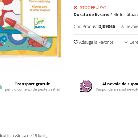
STOC EPUIZAT
Durata de livrare:
2 zile lucrătoar
Cod Produs:
DJ09066
Ai nevoie
Adauga la Favorite
Cere 
Transport gratuit
Ai nevoie de supo
pentru comenzi de peste 399 lei
Raspundem rapid nevoilo
uții cu vârsta de 18 luni și