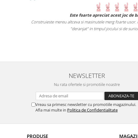
te o
Este foarte apreciat acest joc de baietelul
cte.
Construieste mereu altceva si masinutele merg foarte usor. Piesele sunt 
ga.
"deranjat" in timpul jocului si de surioara mai mic
i
NEWSLETTER
Nu rata ofertele si promotiile noastre
Vreau sa primesc newsletter cu promotiile magazinului.
Afla mai multe in
Politica de Confidentialitate
PRODUSE
MAGAZI