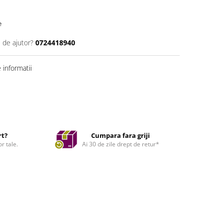
e
 de ajutor?
0724418940
informatii
rt?
Cumpara fara griji
r tale.
Ai 30 de zile drept de retur*