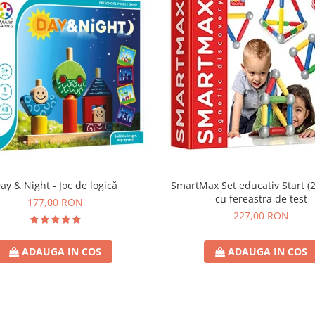
ay & Night - Joc de logică
SmartMax Set educativ Start (2
cu fereastra de test
177,00 RON
227,00 RON
ADAUGA IN COS
ADAUGA IN COS