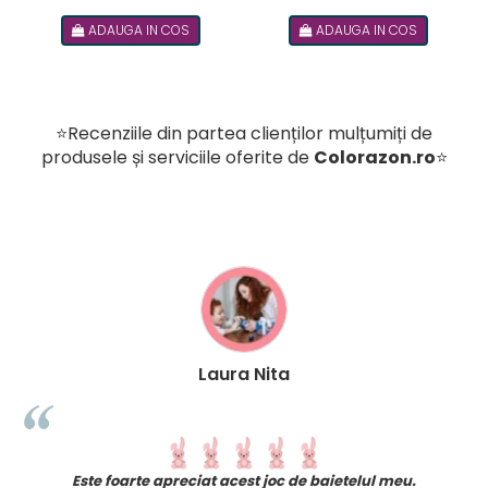
Games, +8 ani, lb romana
48 de provocari, 6+ ani, lb
ADAUGA IN COS
ADAUGA IN COS
romana
⭐Recenziile din partea clienților mulțumiți de
produsele și serviciile oferite de
Colorazon.ro
⭐
Laura Nita
t
Este foarte apreciat acest joc de baietelul meu.