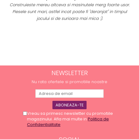
i
Construieste mereu altceva si masinutele merg foarte usor.
Piesele sunt mari, astfel incat poate fi "deranjat" in timpul
a
jocului si de surioara mai mica :).
NEWSLETTER
Nu rata ofertele si promotiile noastre
Vreau sa primesc newsletter cu promotiile
magazinului. Afla mai multe in
Politica de
Confidentialitate