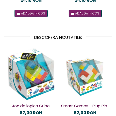
24,10 RON
24,10 RON
ADAUGA IN COS
ADAUGA IN COS
DESCOPERA NOUTATILE:
Joc de logica Cube
Smart Games - Plug Play
Puzzler Go, Smart
Puzzler, joc de logica cu
87,00 RON
62,00 RON