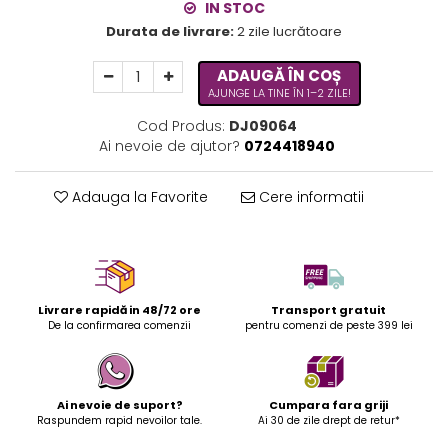
IN STOC
Durata de livrare:
2 zile lucrătoare
ADAUGĂ ÎN COȘ
AJUNGE LA TINE ÎN 1–2 ZILE!
Cod Produs:
DJ09064
Ai nevoie de ajutor?
0724418940
Adauga la Favorite
Cere informatii
Livrare rapidă in 48/72 ore
Transport gratuit
De la confirmarea comenzii
pentru comenzi de peste 399 lei
Ai nevoie de suport?
Cumpara fara griji
Raspundem rapid nevoilor tale.
Ai 30 de zile drept de retur*