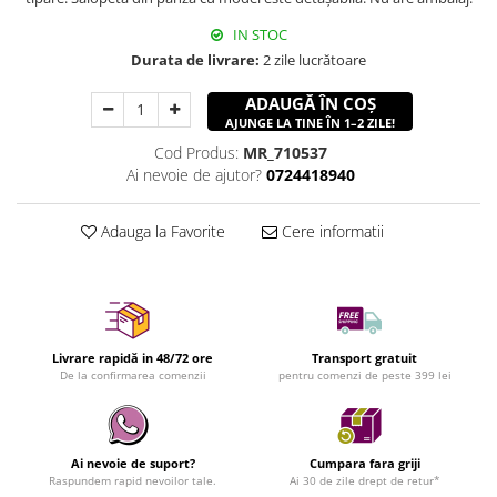
IN STOC
Durata de livrare:
2 zile lucrătoare
ADAUGĂ ÎN COȘ
AJUNGE LA TINE ÎN 1–2 ZILE!
Cod Produs:
MR_710537
Ai nevoie de ajutor?
0724418940
Adauga la Favorite
Cere informatii
Livrare rapidă in 48/72 ore
Transport gratuit
De la confirmarea comenzii
pentru comenzi de peste 399 lei
Ai nevoie de suport?
Cumpara fara griji
Raspundem rapid nevoilor tale.
Ai 30 de zile drept de retur*