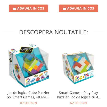
ADAUGA IN COS
ADAUGA IN COS
DESCOPERA NOUTATILE:
Joc de logica Cube Puzzler
Smart Games - Plug Play
Go, Smart Games, +8 ani, lb
Puzzler, joc de logica cu 48
romana
de provocari, 6+ ani, lb
87,00 RON
62,00 RON
romana