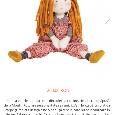
203,00 RON
Papusa Vanille Papusa textil din colectia Les Rosalies. Fiecare păpușă
de la Moulin Roty are personalitatea sa unică. Vanille, cu părul rulat din
cârpe și împletit în față este o păpușă rebelă, care nu se încadrează în
tipare. Salopeta din pânză cu model este detașabilă. Nu are ambalaj.