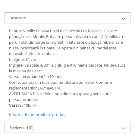
Descriere
Papusa Vanille Papusa textil din colectia Les Rosalies. Fiecare
păpușă de la Moulin Roty are personalitatea sa unică. Vanille, cu
părul rulat din cârpe și împletit în față este o păpușă rebelă, care
nu se încadrează în tipare. Salopeta din pânză cu model este
detașabilă. Nu are ambalaj.
Inalțime: 31 cm
Îngrijire: Se spală la 30° la ciclul pentru haine delicate. Nu se usucă
la mașina de uscat.
Vârsta recomandată: +10 luni.
Confecţionată din bumbac, umplutură poliester. Conform
reglementarilor EN71&ASTM.
AVERTISMENT! A se folosi sub directa supraveghere a unei
persoane adulte.
Vârstă:
10luni+
Informatii conformitate produs
Review-uri
(0)