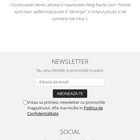
Construieste mereu altceva si masinutele merg foarte usor. Piesele
e
sunt mari, astfel incat poate fi "deranjat" in timpul jocului si de
A
a
surioara mai mica :).
i
NEWSLETTER
Nu rata ofertele si promotiile noastre
Vreau sa primesc newsletter cu promotiile
magazinului. Afla mai multe in
Politica de
Confidentialitate
SOCIAL