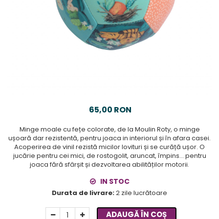
65,00 RON
Minge moale cu fețe colorate, de la Moulin Roty, o minge
ușoară dar rezistentă, pentru joaca in interiorul și în afara casei.
Acoperirea de vinil rezistă micilor lovituri și se curăță ușor. O
jucărie pentru cei mici, de rostogolit, aruncat, împins... pentru
joaca fără sfârșit și dezvoltarea abilităților motorii.
IN STOC
Durata de livrare:
2 zile lucrătoare
ADAUGĂ ÎN COȘ