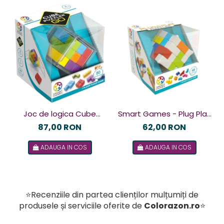
Joc de logica Cube
Smart Games - Plug Play
Puzzler Go, Smart
Puzzler, joc de logica cu
87,00 RON
62,00 RON
Games, +8 ani, lb romana
48 de provocari, 6+ ani, lb
ADAUGA IN COS
ADAUGA IN COS
romana
⭐Recenziile din partea clienților mulțumiți de
produsele și serviciile oferite de
Colorazon.ro
⭐