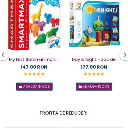
My First Safari animals -
Day & Night - Joc de
Joc magnetic
logică
147,00 RON
177,00 RON
ADAUGA IN COS
ADAUGA IN COS
PROFITA DE REDUCERI: