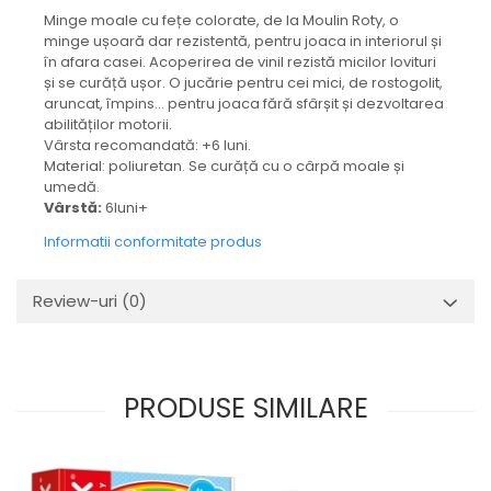
Minge moale cu fețe colorate, de la Moulin Roty, o
minge ușoară dar rezistentă, pentru joaca in interiorul și
în afara casei. Acoperirea de vinil rezistă micilor lovituri
și se curăță ușor. O jucărie pentru cei mici, de rostogolit,
aruncat, împins... pentru joaca fără sfârșit și dezvoltarea
abilităților motorii.
Vârsta recomandată: +6 luni.
Material: poliuretan. Se curăță cu o cârpă moale și
umedă.
Vârstă:
6luni+
Informatii conformitate produs
Review-uri
(0)
PRODUSE SIMILARE