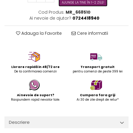
AJUNGE LA TINE ÎN 1–2 ZILE!
Cod Produs:
MR_668510
Ai nevoie de ajutor?
0724418940
Adauga la Favorite
Cere informatii
Livrare rapidă in 48/72 ore
Transport gratuit
De la confirmarea comenzii
pentru comenzi de peste 399 lei
Ai nevoie de suport?
Cumpara fara griji
Raspundem rapid nevoilor tale.
Ai 30 de zile drept de retur*
Descriere