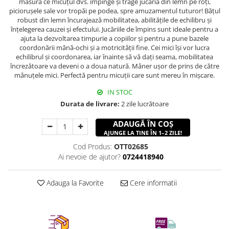
măsură ce micuțul dvs. împinge și trage jucăria din lemn pe roți,
piciorușele sale vor tropăi pe podea, spre amuzamentul tuturor! Bățul
robust din lemn încurajează mobilitatea, abilitățile de echilibru și
înțelegerea cauzei și efectului. Jucăriile de împins sunt ideale pentru a
ajuta la dezvoltarea timpurie a copiilor și pentru a pune bazele
coordonării mână-ochi și a motricității fine. Cei mici își vor lucra
echilibrul și coordonarea, iar înainte să vă dați seama, mobilitatea
încrezătoare va deveni o a doua natură. Mâner ușor de prins de către
mânuțele mici. Perfectă pentru micuții care sunt mereu în mișcare.
IN STOC
Durata de livrare:
2 zile lucrătoare
ADAUGĂ ÎN COȘ
AJUNGE LA TINE ÎN 1–2 ZILE!
Cod Produs:
OTT02685
Ai nevoie de ajutor?
0724418940
Adauga la Favorite
Cere informatii