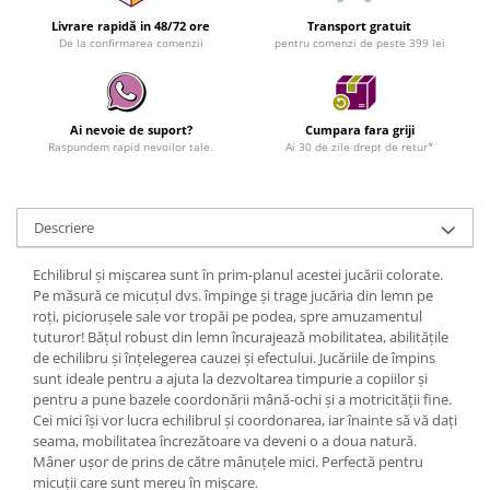
Livrare rapidă in 48/72 ore
Transport gratuit
De la confirmarea comenzii
pentru comenzi de peste 399 lei
Ai nevoie de suport?
Cumpara fara griji
Raspundem rapid nevoilor tale.
Ai 30 de zile drept de retur*
Descriere
Echilibrul și mișcarea sunt în prim-planul acestei jucării colorate.
Pe măsură ce micuțul dvs. împinge și trage jucăria din lemn pe
roți, piciorușele sale vor tropăi pe podea, spre amuzamentul
tuturor! Bățul robust din lemn încurajează mobilitatea, abilitățile
de echilibru și înțelegerea cauzei și efectului. Jucăriile de împins
sunt ideale pentru a ajuta la dezvoltarea timpurie a copiilor și
pentru a pune bazele coordonării mână-ochi și a motricității fine.
Cei mici își vor lucra echilibrul și coordonarea, iar înainte să vă dați
seama, mobilitatea încrezătoare va deveni o a doua natură.
Mâner ușor de prins de către mânuțele mici. Perfectă pentru
micuții care sunt mereu în mișcare.