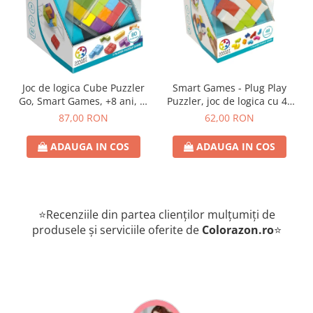
Joc de logica Cube Puzzler
Smart Games - Plug Play
Go, Smart Games, +8 ani, lb
Puzzler, joc de logica cu 48
romana
de provocari, 6+ ani, lb
87,00 RON
62,00 RON
romana
ADAUGA IN COS
ADAUGA IN COS
⭐Recenziile din partea clienților mulțumiți de
produsele și serviciile oferite de
Colorazon.ro
⭐