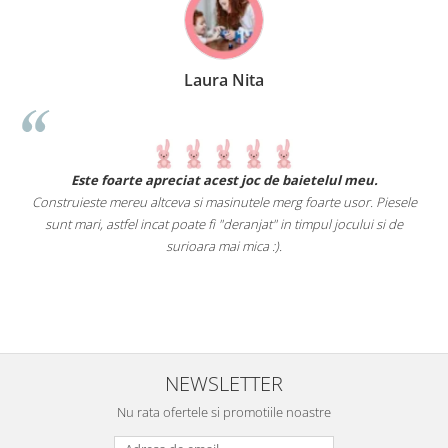
Laura Nita
.
Este foarte apreciat acest joc de baietelul meu.
Construieste mereu altceva si masinutele merg foarte usor. Piesele
e
sunt mari, astfel incat poate fi "deranjat" in timpul jocului si de
A
a
surioara mai mica :).
i
NEWSLETTER
Nu rata ofertele si promotiile noastre