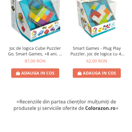
Joc de logica Cube Puzzler
Smart Games - Plug Play
Go, Smart Games, +8 ani, lb
Puzzler, joc de logica cu 48
romana
de provocari, 6+ ani, lb
87,00 RON
62,00 RON
romana
ADAUGA IN COS
ADAUGA IN COS
⭐Recenziile din partea clienților mulțumiți de
produsele și serviciile oferite de
Colorazon.ro
⭐