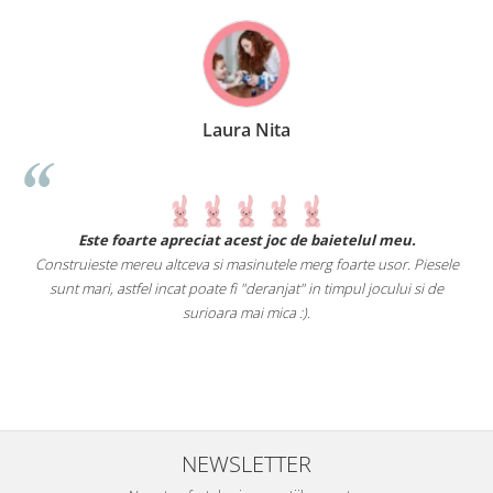
Laura Nita
.
Este foarte apreciat acest joc de baietelul meu.
Construieste mereu altceva si masinutele merg foarte usor. Piesele
e
sunt mari, astfel incat poate fi "deranjat" in timpul jocului si de
A
a
surioara mai mica :).
i
NEWSLETTER