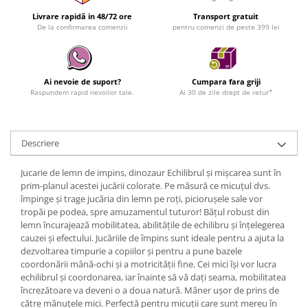
Livrare rapidă in 48/72 ore
Transport gratuit
De la confirmarea comenzii
pentru comenzi de peste 399 lei
Ai nevoie de suport?
Cumpara fara griji
Raspundem rapid nevoilor tale.
Ai 30 de zile drept de retur*
Descriere
Jucarie de lemn de impins, dinozaur Echilibrul și mișcarea sunt în
prim-planul acestei jucării colorate. Pe măsură ce micuțul dvs.
împinge și trage jucăria din lemn pe roți, piciorușele sale vor
tropăi pe podea, spre amuzamentul tuturor! Bățul robust din
lemn încurajează mobilitatea, abilitățile de echilibru și înțelegerea
cauzei și efectului. Jucăriile de împins sunt ideale pentru a ajuta la
dezvoltarea timpurie a copiilor și pentru a pune bazele
coordonării mână-ochi și a motricității fine. Cei mici își vor lucra
echilibrul și coordonarea, iar înainte să vă dați seama, mobilitatea
încrezătoare va deveni o a doua natură. Mâner ușor de prins de
către mânuțele mici. Perfectă pentru micuții care sunt mereu în