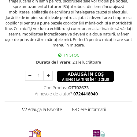
trage jucăria din lemn pe roți, piciorușele sale vor tropăi pe podea,
spre amuzamentul tuturor! Bățul robust din lemn încurajează
mobilitatea, abilitățile de echilibru și înțelegerea cauzei și efectului.
Jucăriile de împins sunt ideale pentru a ajuta la dezvoltarea timpurie a
copiilor și pentru a pune bazele coordonării mână-ochi și a motricității
fine. Cei mici își vor lucra echilibrul și coordonarea, iar înainte să vă dați
seama, mobilitatea încrezătoare va deveni o a doua natură. Mâner
ușor de prins de către mânuțele mici. Perfectă pentru micuții care sunt
mereu în mișcare.
IN STOC
Durata de livrare:
2 zile lucrătoare
ADAUGĂ ÎN COȘ
AJUNGE LA TINE ÎN 1–2 ZILE!
Cod Produs:
OTT02673
Ai nevoie de ajutor?
0724418940
Adauga la Favorite
Cere informatii