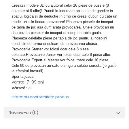
Creeaza modele 3D cu ajutorul celor 16 piese de puzzle (8
colorate si 8 albe)! Puneti la incercare abilitatile de gandire in
spatiu, logica și de deductie în timp ce creezi cuburi cu cate un
model unic în fiecare provocare! Plaseaza piesele de inceput
pe tabla de joc asa cum arata provocarea. Unele provocari nu
dau pozitia pieselor de inceput si incep cu tabla goala.
Plaseaza celelalte piese pe tabla de joc pentru a indeplini
conditiile de forma si culoare din provocarea aleasa.
Provocarile Starter vor folosi doar cele 8 piese
colorate.Provocarile Junior vor folosi doar cele 8 piese albe.
Provocarile Expert si Master vor folosi toate cele 16 piese.
Cele 80 de provocari au cate o singura solutie corecta (le gasiti
la sfarsitul brosurii).
Spor la joaca!
Varsta: 7-99 ani
Vârstă:
7+
Informatii conformitate produs
Review-uri
(0)