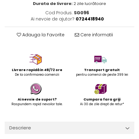
Durata de livrare:
2 zile lucrătoare
Cod Produs:
SG096
Ai nevoie de ajutor?
0724418940
Adauga la Favorite
Cere informatii
Livrare rapidă in 48/72 ore
Transport gratuit
De la confirmarea comenzii
pentru comenzi de peste 399 lei
Ai nevoie de suport?
Cumpara fara griji
Raspundem rapid nevoilor tale.
Ai 30 de zile drept de retur*
Descriere