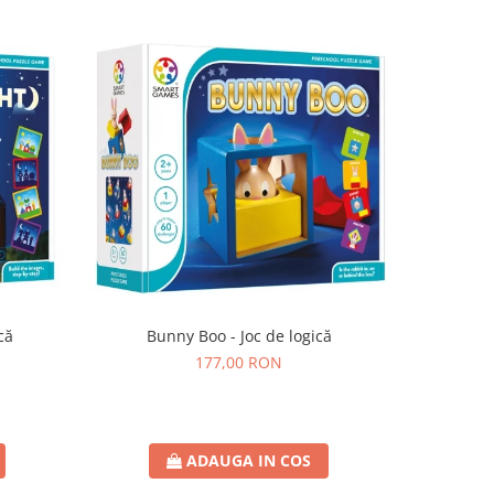
că
Bunny Boo - Joc de logică
SmartMax 
177,00 RON
ADAUGA IN COS