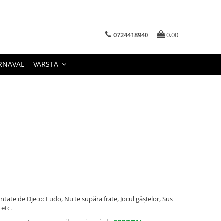
0724418940
0,00
RNAVAL
VARSTA
entate de Djeco: Ludo, Nu te supăra frate, Jocul gâștelor, Sus
 etc.