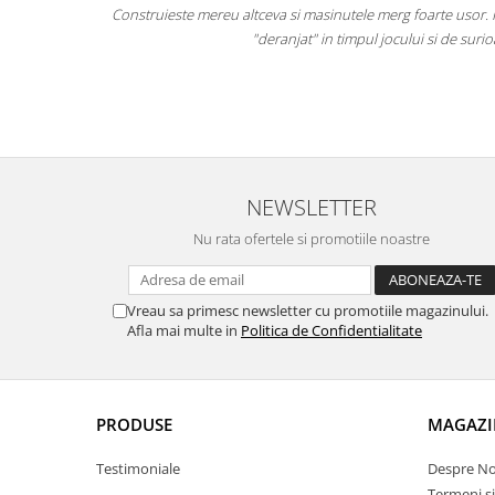
biecte.
Construieste mereu altceva si masinutele merg foarte usor. Piesele su
stiga.
"deranjat" in timpul jocului si de surioara mai 
mici
NEWSLETTER
Nu rata ofertele si promotiile noastre
Vreau sa primesc newsletter cu promotiile magazinului.
Afla mai multe in
Politica de Confidentialitate
PRODUSE
MAGAZI
Testimoniale
Despre No
Termeni si