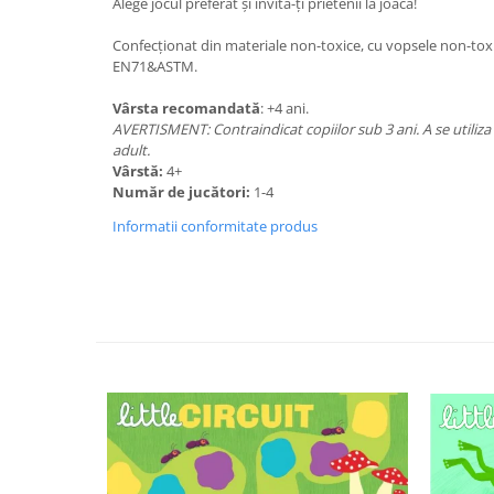
Alege jocul preferat și invită-ți prietenii la joacă!
Confecționat din materiale non-toxice, cu vopsele non-tox
EN71&ASTM.
Vârsta recomandată
: +4 ani.
AVERTISMENT: Contraindicat copiilor sub 3 ani. A se utiliz
adult.
Vârstă:
4+
Număr de jucători:
1-4
Informatii conformitate produs