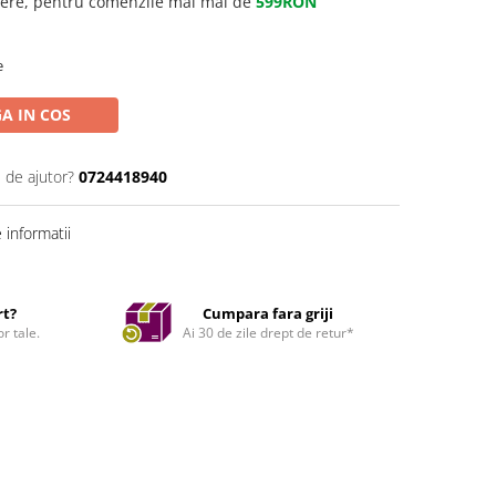
gere, pentru comenzile mai mai de
599RON
e
A IN COS
 de ajutor?
0724418940
informatii
rt?
Cumpara fara griji
r tale.
Ai 30 de zile drept de retur*