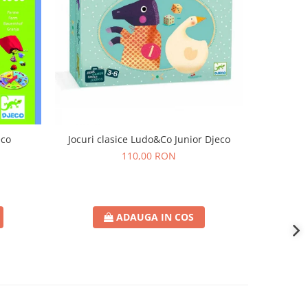
eco
Jocuri clasice Ludo&Co Junior Djeco
Joc de
110,00 RON
ADAUGA IN COS