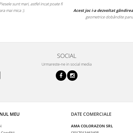
nt mari, astfel incat poate fi
tim
mica :).
Acest joc i-a dezvoltat gândirea logic
geometrice dobândite pana la aceast
SOCIAL
Urmareste-ne in social media
NUL MEU
DATE COMERCIALE
i
AMA COLORAZON SRL
 Conditii
J2017013463405