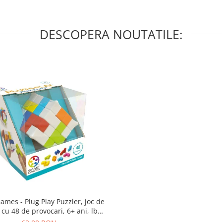
DESCOPERA NOUTATILE:
lug Play Puzzler, joc de
 cu 48 de provocari, 6+ ani, lb
romana