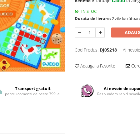
Tatuaje
cadou
la ale
Beneficii:
IN STOC
Durata de livrare:
2 zile lucrătoar
ADAUG
Cod Produs:
DJ05218
Ai nevoie
Adauga la Favorite
Cere 
Transport gratuit
Ai nevoie de supo
pentru comenzi de peste 399 lei
Raspundem rapid nevoilo