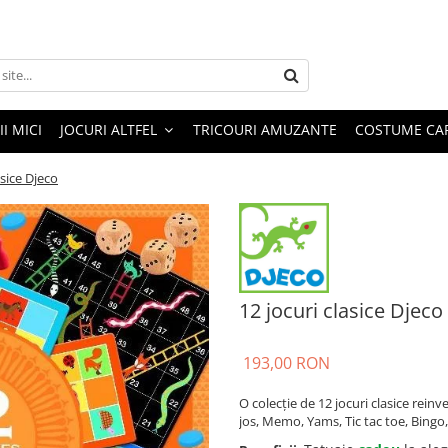
I MICI
JOCURI ALTFEL
TRICOURI AMUZANTE
COSTUME CA
asice Djeco
12 jocuri clasice Djeco
193,00 RON
O colecție de 12 jocuri clasice reinv
jos, Memo, Yams, Tic tac toe, Bingo,