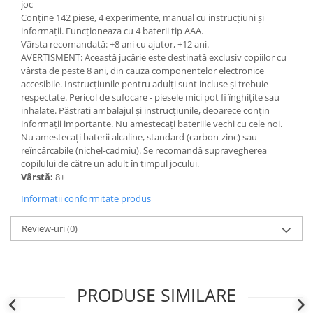
joc
Conține 142 piese, 4 experimente, manual cu instrucțiuni și
informații. Funcționeaza cu 4 baterii tip AAA.
Vârsta recomandată: +8 ani cu ajutor, +12 ani.
AVERTISMENT: Această jucărie este destinată exclusiv copiilor cu
vârsta de peste 8 ani, din cauza componentelor electronice
accesibile. Instrucțiunile pentru adulți sunt incluse și trebuie
respectate. Pericol de sufocare - piesele mici pot fi înghițite sau
inhalate. Păstrați ambalajul și instrucțiunile, deoarece conțin
informații importante. Nu amestecați bateriile vechi cu cele noi.
Nu amestecați baterii alcaline, standard (carbon-zinc) sau
reîncărcabile (nichel-cadmiu). Se recomandă supravegherea
copilului de către un adult în timpul jocului.
Vârstă:
8+
Informatii conformitate produs
Review-uri
(0)
PRODUSE SIMILARE