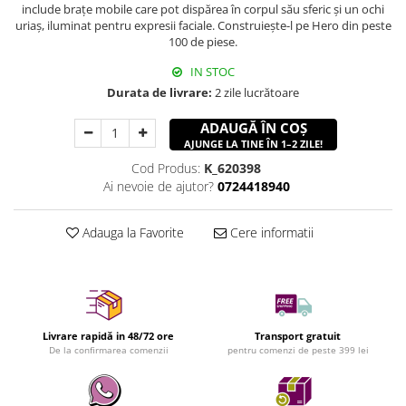
include brațe mobile care pot dispărea în corpul său sferic și un ochi
uriaș, iluminat pentru expresii faciale. Construiește-l pe Hero din peste
100 de piese.
IN STOC
Durata de livrare:
2 zile lucrătoare
ADAUGĂ ÎN COȘ
AJUNGE LA TINE ÎN 1–2 ZILE!
Cod Produs:
K_620398
Ai nevoie de ajutor?
0724418940
Adauga la Favorite
Cere informatii
Livrare rapidă in 48/72 ore
Transport gratuit
De la confirmarea comenzii
pentru comenzi de peste 399 lei