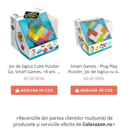
Joc de logica Cube Puzzler
Smart Games - Plug Play
Go, Smart Games, +8 ani, lb
Puzzler, joc de logica cu 48
romana
de provocari, 6+ ani, lb
87,00 RON
62,00 RON
romana
ADAUGA IN COS
ADAUGA IN COS
⭐Recenziile din partea clienților mulțumiți de
produsele și serviciile oferite de
Colorazon.ro
⭐