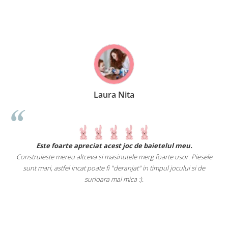
Laura Nita
.
Este foarte apreciat acest joc de baietelul meu.
Construieste mereu altceva si masinutele merg foarte usor. Piesele
e
sunt mari, astfel incat poate fi "deranjat" in timpul jocului si de
A
a
surioara mai mica :).
i