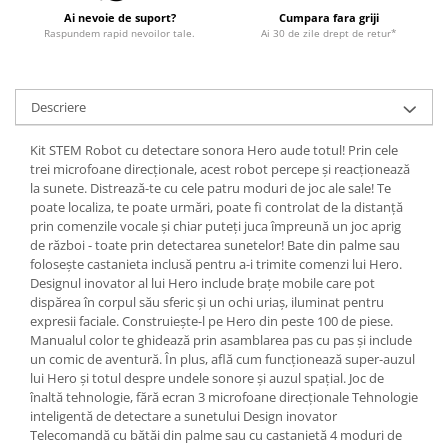
Ai nevoie de suport?
Cumpara fara griji
Raspundem rapid nevoilor tale.
Ai 30 de zile drept de retur*
Descriere
Kit STEM Robot cu detectare sonora Hero aude totul! Prin cele
trei microfoane direcționale, acest robot percepe și reacționează
la sunete. Distrează-te cu cele patru moduri de joc ale sale! Te
poate localiza, te poate urmări, poate fi controlat de la distanță
prin comenzile vocale și chiar puteți juca împreună un joc aprig
de război - toate prin detectarea sunetelor! Bate din palme sau
folosește castanieta inclusă pentru a-i trimite comenzi lui Hero.
Designul inovator al lui Hero include brațe mobile care pot
dispărea în corpul său sferic și un ochi uriaș, iluminat pentru
expresii faciale. Construiește-l pe Hero din peste 100 de piese.
Manualul color te ghidează prin asamblarea pas cu pas și include
un comic de aventură. În plus, află cum funcționează super-auzul
lui Hero și totul despre undele sonore și auzul spațial. Joc de
înaltă tehnologie, fără ecran 3 microfoane direcționale Tehnologie
inteligentă de detectare a sunetului Design inovator
Telecomandă cu bătăi din palme sau cu castanietă 4 moduri de