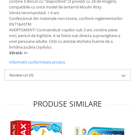
conţine 3 discuri cu ”diapozitive” (3 poveşti cu 24 de imagini),
compatibile cu orice model de lanternă Moulin Roty.
Vârsta recomandată: + 4 ani.
Confecţionat din materiale non-toxice, conform reglementarilor
EN71&ASTM.
AVERTISMENT! Contraindicat copiilor sub 3 ani, conţine piese
mici, pericol de înghițire. A se folosi sub directa supraveghere a
unei persoane adulte. Citiţi cu atenţie eticheta înainte de a
înmâna jucăria copilului.
Vârstă:
4+
Informatii conformitate produs
Review-uri
(0)
PRODUSE SIMILARE