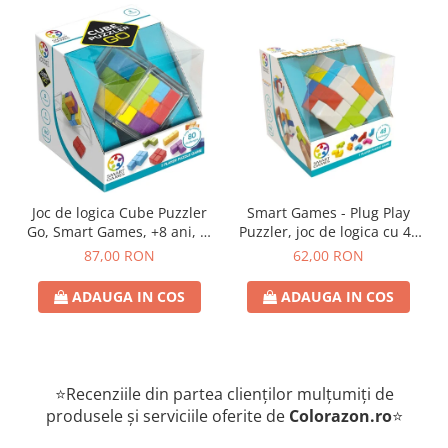
Joc de logica Cube Puzzler
Smart Games - Plug Play
Go, Smart Games, +8 ani, lb
Puzzler, joc de logica cu 48
romana
de provocari, 6+ ani, lb
87,00 RON
62,00 RON
romana
ADAUGA IN COS
ADAUGA IN COS
⭐Recenziile din partea clienților mulțumiți de
produsele și serviciile oferite de
Colorazon.ro
⭐