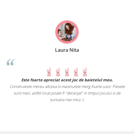
Laura Nita
.
Este foarte apreciat acest joc de baietelul meu.
Construieste mereu altceva si masinutele merg foarte usor. Piesele
e
sunt mari, astfel incat poate fi "deranjat" in timpul jocului si de
A
a
surioara mai mica :).
i