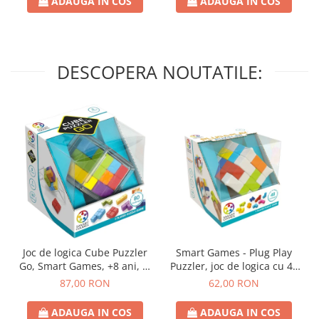
ADAUGA IN COS
ADAUGA IN COS
DESCOPERA NOUTATILE:
Joc de logica Cube Puzzler
Smart Games - Plug Play
Go, Smart Games, +8 ani, lb
Puzzler, joc de logica cu 48
romana
de provocari, 6+ ani, lb
87,00 RON
62,00 RON
romana
ADAUGA IN COS
ADAUGA IN COS