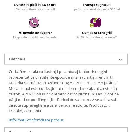
Livrare rapidă in 48/72 ore
Transport gratuit
De la confirmarea comenzii
pentru comenzi de peste 399 lei
Ai nevoie de suport?
Cumpara fara griji
Raspundem rapid nevoilor tale.
Ai 30 de zile drept de retur*
Descriere
Cutiuță muzicală cu ilustrații pe ambalaj tablouri/imagini
reprezentative din diferite epoci de artă, sau artiști renumiți.
Melodia redată : Marrowland song ATENȚIE: Nu este o jucărie!
Mecanismul este confecţionat din lemn şi metal, cutia este din
carton. AVERTISMENT: Contraindicat copiilor sub 3 ani. Conține
părți mici ce pot fi înghițite. Pericol de sufocare. A se utiliza sub
directa supraveghere a unei persoane adulte. Producător:
Fridolin, Germania
Informatii conformitate produs