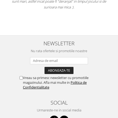
e
sunt mari, astfel incat poate fi "deranjat" in timpul jocului si de
A
a
surioara mai mica :).
i
NEWSLETTER
Nu rata ofertele si promotiile noastre
Vreau sa primesc newsletter cu promotiile
magazinului. Afla mai multe in
Politica de
Confidentialitate
SOCIAL
Urmareste-ne in social media