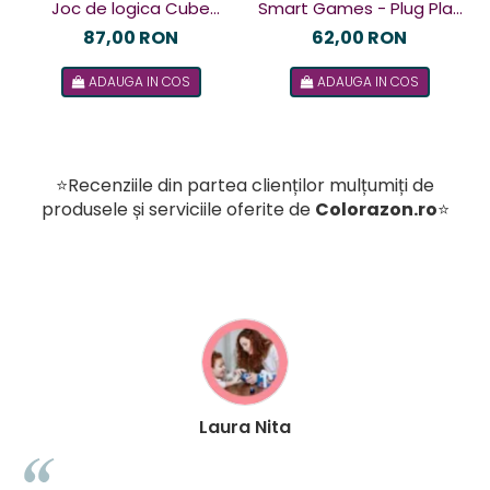
Joc de logica Cube
Smart Games - Plug Play
Puzzler Go, Smart
Puzzler, joc de logica cu
87,00 RON
62,00 RON
Games, +8 ani, lb romana
48 de provocari, 6+ ani, lb
ADAUGA IN COS
ADAUGA IN COS
romana
⭐Recenziile din partea clienților mulțumiți de
produsele și serviciile oferite de
Colorazon.ro
⭐
Laura Nita