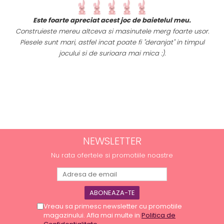
t
Este foarte apreciat acest joc de baietelul meu.
i
Construieste mereu altceva si masinutele merg foarte usor.
Piesele sunt mari, astfel incat poate fi "deranjat" in timpul
a
jocului si de surioara mai mica :).
NEWSLETTER
Nu rata ofertele si promotiile noastre
Vreau sa primesc newsletter cu promotiile
magazinului. Afla mai multe in
Politica de