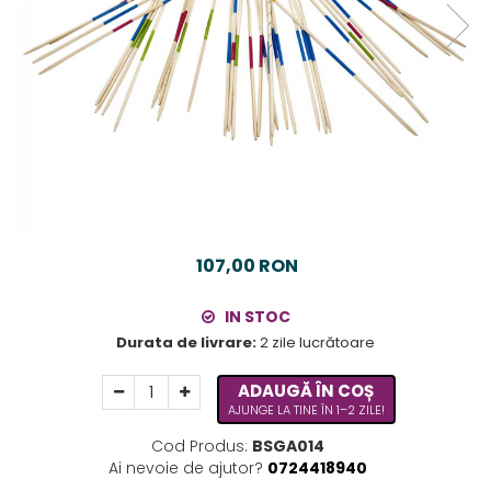
107,00 RON
IN STOC
Durata de livrare:
2 zile lucrătoare
ADAUGĂ ÎN COȘ
AJUNGE LA TINE ÎN 1–2 ZILE!
Cod Produs:
BSGA014
Ai nevoie de ajutor?
0724418940