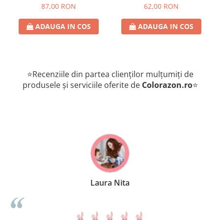
romana
de provocari, 6+ ani, lb
87,00 RON
62,00 RON
romana
ADAUGA IN COS
ADAUGA IN COS
⭐Recenziile din partea clienților mulțumiți de
produsele și serviciile oferite de
Colorazon.ro
⭐
Laura Nita