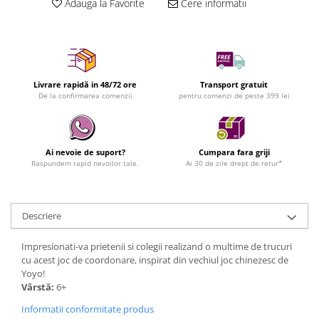
Adauga la Favorite
Cere informatii
Livrare rapidă in 48/72 ore
Transport gratuit
De la confirmarea comenzii
pentru comenzi de peste 399 lei
Ai nevoie de suport?
Cumpara fara griji
Raspundem rapid nevoilor tale.
Ai 30 de zile drept de retur*
Descriere
Impresionati-va prietenii si colegii realizand o multime de trucuri
cu acest joc de coordonare, inspirat din vechiul joc chinezesc de
Yoyo!
Vârstă:
6+
Informatii conformitate produs