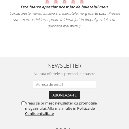
.
Este foarte apreciat acest joc de baietelul meu.
Construieste mereu altceva si masinutele merg foarte usor. Piesele
e
sunt mari, astfel incat poate fi "deranjat" in timpul jocului si de
A
a
surioara mai mica :).
i
NEWSLETTER
Nu rata ofertele si promotiile noastre
Vreau sa primesc newsletter cu promotiile
magazinului. Afla mai multe in
Politica de
Confidentialitate