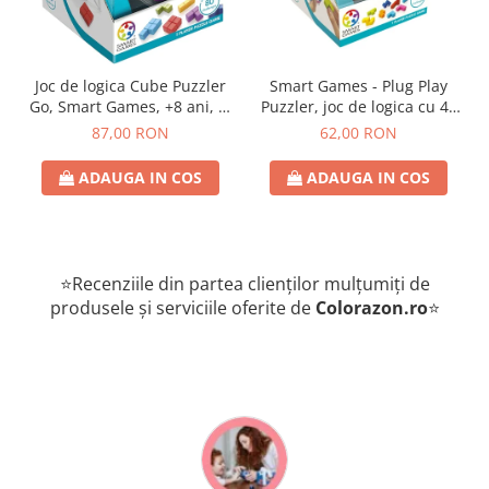
Joc de logica Cube Puzzler
Smart Games - Plug Play
Go, Smart Games, +8 ani, lb
Puzzler, joc de logica cu 48
romana
de provocari, 6+ ani, lb
87,00 RON
62,00 RON
romana
ADAUGA IN COS
ADAUGA IN COS
⭐Recenziile din partea clienților mulțumiți de
produsele și serviciile oferite de
Colorazon.ro
⭐