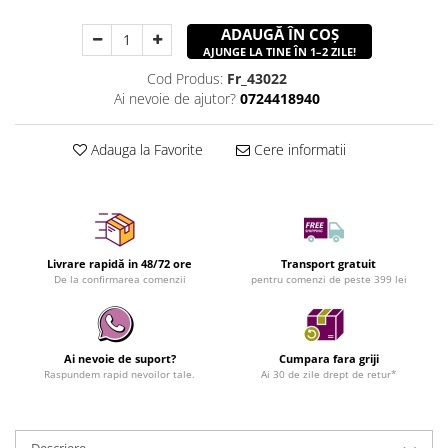
ADAUGĂ ÎN COȘ
AJUNGE LA TINE ÎN 1–2 ZILE!
Cod Produs:
Fr_43022
Ai nevoie de ajutor?
0724418940
Adauga la Favorite
Cere informatii
Livrare rapidă in 48/72 ore
Transport gratuit
De la confirmarea comenzii
pentru comenzi de peste 399 lei
Ai nevoie de suport?
Cumpara fara griji
Raspundem rapid nevoilor tale.
Ai 30 de zile drept de retur*