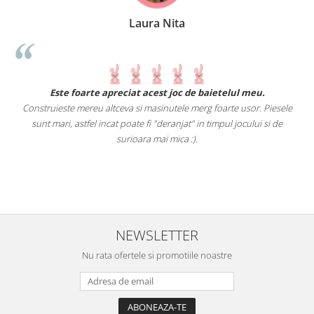
Laura Nita
.
Este foarte apreciat acest joc de baietelul meu.
Construieste mereu altceva si masinutele merg foarte usor. Piesele
e
sunt mari, astfel incat poate fi "deranjat" in timpul jocului si de
A
a
surioara mai mica :).
i
NEWSLETTER
Nu rata ofertele si promotiile noastre