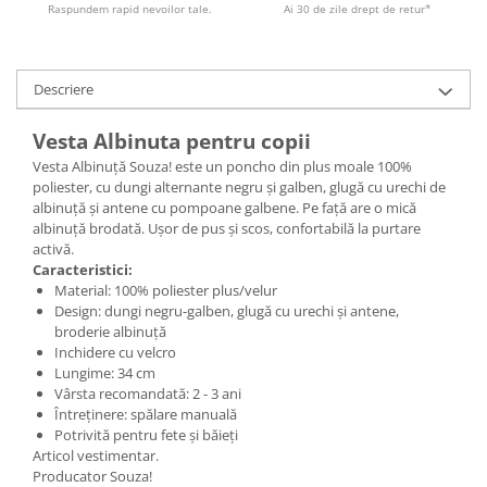
Raspundem rapid nevoilor tale.
Ai 30 de zile drept de retur*
Descriere
Vesta Albinuta pentru copii
Vesta Albinuță Souza! este un poncho din plus moale 100%
poliester, cu dungi alternante negru și galben, glugă cu urechi de
albinuță și antene cu pompoane galbene. Pe față are o mică
albinuță brodată. Ușor de pus și scos, confortabilă la purtare
activă.
Caracteristici:
Material: 100% poliester plus/velur
Design: dungi negru-galben, glugă cu urechi și antene,
broderie albinuță
Inchidere cu velcro
Lungime: 34 cm
Vârsta recomandată: 2 - 3 ani
Întreținere: spălare manuală
Potrivită pentru fete și băieți
Articol vestimentar.
Producator Souza!