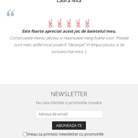
Laura Nita
.
Este foarte apreciat acest joc de baietelul meu.
Construieste mereu altceva si masinutele merg foarte usor. Piesele
e
sunt mari, astfel incat poate fi "deranjat" in timpul jocului si de
A
a
surioara mai mica :).
i
NEWSLETTER
Nu rata ofertele si promotiile noastre
Vreau sa primesc newsletter cu promotiile