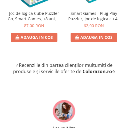
Joc de logica Cube Puzzler
Smart Games - Plug Play
Go, Smart Games, +8 ani, lb
Puzzler, joc de logica cu 48
romana
de provocari, 6+ ani, lb
87,00 RON
62,00 RON
romana
ADAUGA IN COS
ADAUGA IN COS
⭐Recenziile din partea clienților mulțumiți de
produsele și serviciile oferite de
Colorazon.ro
⭐