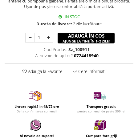
antene cu pompoane galbene. Pe față are o mică albinuță brodată.
Ușor de pus și scos, confortabilă la purtare activă.
IN STOC
Durata de livrare:
2 zile lucrătoare
ADAUGĂ ÎN COȘ
AJUNGE LA TINE ÎN 1–2 ZILE!
Cod Produs:
Sz_100911
Ai nevoie de ajutor?
0724418940
Adauga la Favorite
Cere informatii
Livrare rapidă in 48/72 ore
Transport gratuit
De la confirmarea comenzii
pentru comenzi de peste 399 lei
Ai nevoie de suport?
Cumpara fara griji