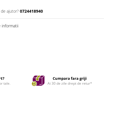
 de ajutor?
0724418940
informatii
rt?
Cumpara fara griji
r tale.
Ai 30 de zile drept de retur*