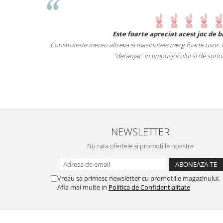
 noi primeste o
Este foarte apreciat acest joc de 
verse obiecte.
Construieste mereu altceva si masinutele merg foarte usor. Pi
ista castiga.
"deranjat" in timpul jocului si de surio
 pe cei mici
NEWSLETTER
Nu rata ofertele si promotiile noastre
Vreau sa primesc newsletter cu promotiile magazinului.
Afla mai multe in
Politica de Confidentialitate