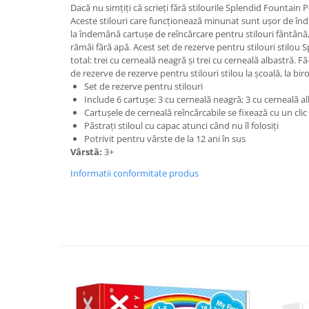
Dacă nu simțiți că scrieți fără stilourile Splendid Fountain
Aceste stilouri care funcționează minunat sunt ușor de îndră
la îndemână cartușe de reîncărcare pentru stilouri fântână,
rămâi fără apă. Acest set de rezerve pentru stilouri stilou 
total: trei cu cerneală neagră și trei cu cerneală albastră. Fă
de rezerve de rezerve pentru stilouri stilou la școală, la biro
Set de rezerve pentru stilouri
Include 6 cartușe: 3 cu cerneală neagră; 3 cu cerneală a
Cartușele de cerneală reîncărcabile se fixează cu un clic 
Păstrați stiloul cu capac atunci când nu îl folosiți
Potrivit pentru vârste de la 12 ani în sus
Vârstă:
3+
Informatii conformitate produs