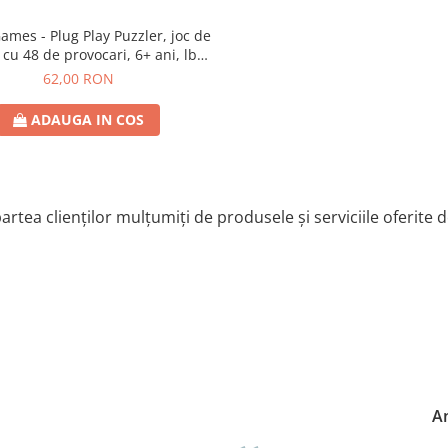
lug Play Puzzler, joc de
 cu 48 de provocari, 6+ ani, lb
romana
62,00 RON
ADAUGA IN COS
artea clienților mulțumiți de produsele și serviciile oferite 
A