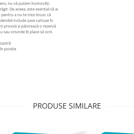
 Pens, nu vă putem învinovăți.
git. De aceea, este esențial să ai
 pentru a nu te trezi brusc că
Splendid include șase cartușe în
-ți provizii și păstrează o rezervă
u sau oriunde îți place să scrii.
lbastră
în poziție
PRODUSE SIMILARE