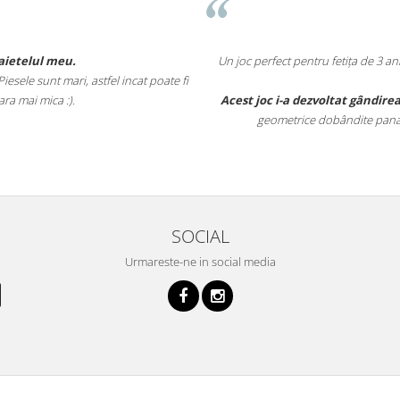
baietelul meu.
Un joc perfect pentru fetița de 3 a
esele sunt mari, astfel incat poate fi
ara mai mica :).
Acest joc i-a dezvoltat gândirea
geometrice dobândite pana la
SOCIAL
Urmareste-ne in social media