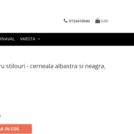
0724418940
0,00
RNAVAL
VARSTA
 stilouri - cerneala albastra si neagra,
e
A IN COS