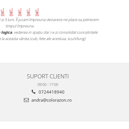
ni și 5 luni. Îl jucam împreuna deoarece ne place sa petrecem
Un joc atât d
timpul împreuna.
mai grele pană
 logica
, vederea in spațiu dar i-a și consolidat cunoștințele
 aceasta vârsta (cub, fete ale acestuia, scurt/lung)
SUPORT CLIENTI
09:00 - 17:00
0724418940
andra@colorazon.ro