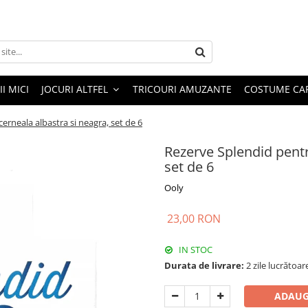
I MICI
JOCURI ALTFEL
TRICOURI AMUZANTE
COSTUME CA
cerneala albastra si neagra, set de 6
Rezerve Splendid pentru
set de 6
Ooly
23,00 RON
IN STOC
Durata de livrare:
2 zile lucrătoar
ADAUG