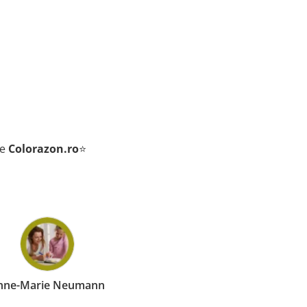
de
Colorazon.ro
⭐
nne-Marie Neumann