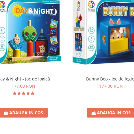
ay & Night - Joc de logică
Bunny Boo - Joc de logi
177,00 RON
177,00 RON
ADAUGA IN COS
ADAUGA IN COS