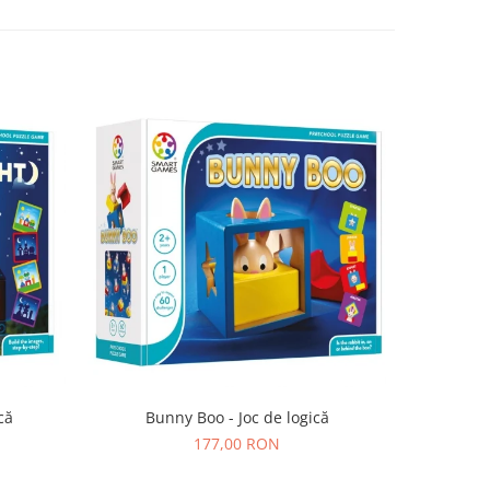
că
Bunny Boo - Joc de logică
SmartMax 
177,00 RON