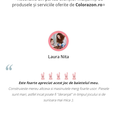
produsele și serviciile oferite de
Colorazon.ro
⭐
Laura Nita
.
Este foarte apreciat acest joc de baietelul meu.
Construieste mereu altceva si masinutele merg foarte usor. Piesele
e
sunt mari, astfel incat poate fi "deranjat" in timpul jocului si de
A
a
surioara mai mica :).
i