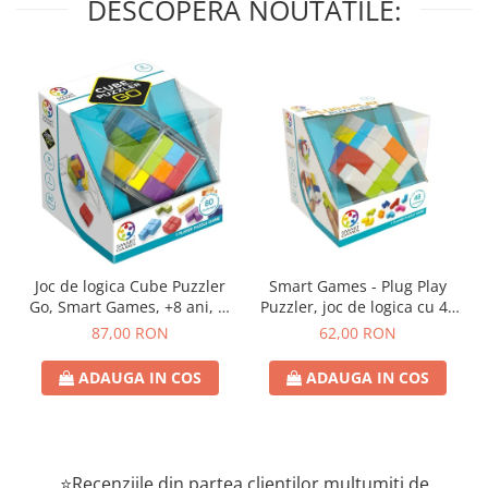
DESCOPERA NOUTATILE:
Joc de logica Cube Puzzler
Smart Games - Plug Play
Go, Smart Games, +8 ani, lb
Puzzler, joc de logica cu 48
romana
de provocari, 6+ ani, lb
87,00 RON
62,00 RON
romana
ADAUGA IN COS
ADAUGA IN COS
⭐Recenziile din partea clienților mulțumiți de