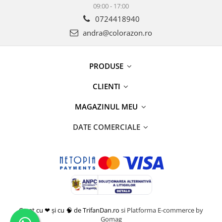
09:00 - 17:00
0724418940
andra@colorazon.ro
PRODUSE
CLIENTI
MAGAZINUL MEU
DATE COMERCIALE
Creat cu ❤ și cu 🧠 de TrifanDan.ro
si
Platforma E-commerce by
Gomag