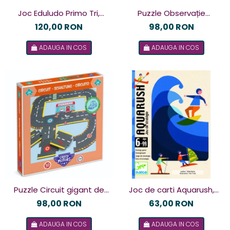
Joc Eduludo Primo Tri,
Puzzle Observație
Djeco
Petrecerea , Djeco
120,00 RON
98,00 RON
ADAUGA IN COS
ADAUGA IN COS
Puzzle Circuit gigant de
Joc de carti Aquarush,
curse, Djeco
Djeco
98,00 RON
63,00 RON
ADAUGA IN COS
ADAUGA IN COS