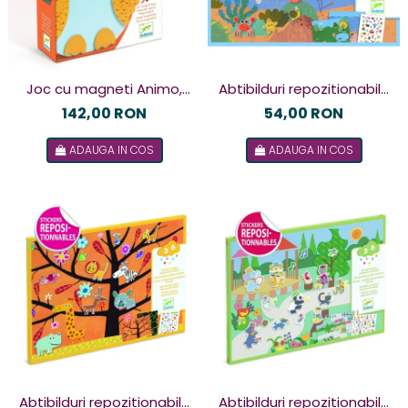
Joc cu magneti Animo,
Abtibilduri repozitionabile
Djeco
La mare si la tara, Djeco
142,00 RON
54,00 RON
ADAUGA IN COS
ADAUGA IN COS
Abtibilduri repozitionabile
Abtibilduri repozitionabile