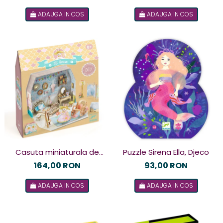
Djeco
ADAUGA IN COS
ADAUGA IN COS
Casuta miniaturala de
Puzzle Sirena Ella, Djeco
asamblat si colorat Alba,
164,00 RON
93,00 RON
Djeco
ADAUGA IN COS
ADAUGA IN COS