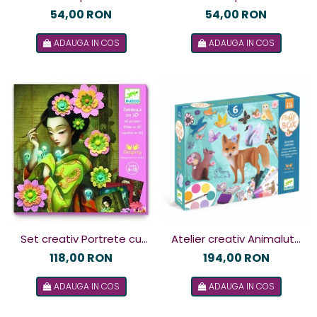
cu animale, Djeco
Parada muzicala, Djeco
54,00 RON
54,00 RON
ADAUGA IN COS
ADAUGA IN COS
Set creativ Portrete cu
Atelier creativ Animalute
flori din hartie, Djeco
dragalase, Djeco
118,00 RON
194,00 RON
ADAUGA IN COS
ADAUGA IN COS