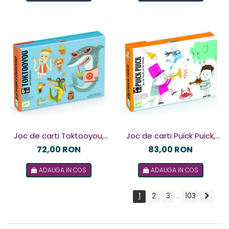
Joc de carti Toktooyou,
Joc de carti Puick Puick,
Djeco
Djeco
72,00 RON
83,00 RON
ADAUGA IN COS
ADAUGA IN COS
1
2
3
103
...