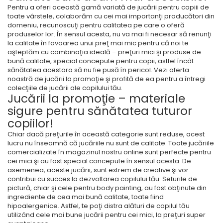
Pentru a oferi această gamă variată de jucării pentru copiii de
toate vârstele, colaborăm cu cei mai importanţi producători din
domeniu, recunoscuţi pentru calitatea pe care o oferă
produselor lor. În sensul acesta, nu va mai fi necesar să renunţi
la calitate în favoarea unui preţ mai mic pentru că noi te
aşteptăm cu combinaţia ideală – preţuri mici şi produse de
bună calitate, special concepute pentru copii, astfel încât
sănătatea acestora să nu fie pusă în pericol. Vezi oferta
noastră de jucării la promoţie şi profită de ea pentru a întregi
colecţiile de jucării ale copilului tău.
Jucării la promoţie – materiale
sigure pentru sănătatea tuturor
copiilor!
Chiar dacă preţurile în această categorie sunt reduse, acest
lucru nu înseamnă că jucăriile nu sunt de calitate. Toate jucăriile
comercializate în magazinul nostru online sunt perfecte pentru
cei mici şi au fost special concepute în sensul acesta. De
asemenea, aceste jucării, sunt extrem de creative şi vor
contribui cu succes la dezvoltarea copilului tău. Seturile de
pictură, chiar şi cele pentru body painting, au fost obţinute din
ingrediente de cea mai bună calitate, toate fiind
hipoalergenice. Astfel, te poţi distra alături de copilul tău
utilizând cele mai bune jucării pentru cei mici, la preţuri super