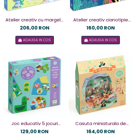
Atelier creativ cu margele
Atelier creativ cianotipie
Animalute norocoase,
Scene subacvatice, Djeco
206,00 RON
160,00 RON
Djeco
ADAUGA IN COS
ADAUGA IN COS
Joc educativ 5 jocuri
Casuta miniaturala de
clasice, Djeco
asamblat si colorat Olive ,
129,00 RON
164,00 RON