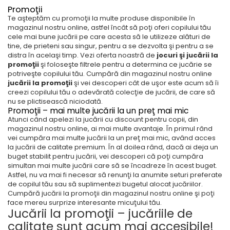
Promoţii
Te aşteptăm cu promoţii la multe produse disponibile în
magazinul nostru online, astfel încât să poţi oferi copilului tău
cele mai bune jucării pe care acesta să le utilizeze alături de
tine, de prieteni sau singur, pentru a se dezvolta şi pentru a se
distra în acelaşi timp. Vezi oferta noastră de
jocuri şi jucării la
promoţii
şi foloseşte filtrele pentru a determina ce jucărie se
potriveşte copilului tău. Cumpără din magazinul nostru online
jucării la promoţii
şi vei descoperi cât de uşor este acum să îi
creezi copilului tău o adevărată colecţie de jucării, de care să
nu se plictisească niciodată.
Promoţii – mai multe jucării la un preţ mai mic
Atunci când apelezi la jucării cu discount pentru copii, din
magazinul nostru online, ai mai multe avantaje. În primul rând
vei cumpăra mai multe jucării la un preţ mai mic, având acces
la jucării de calitate premium. În al doilea rând, dacă ai deja un
buget stabilit pentru jucării, vei descoperi că poţi cumpăra
simultan mai multe jucării care să se încadreze în acest buget.
Astfel, nu va mai fi necesar să renunţi la anumite seturi preferate
de copilul tău sau să suplimentezi bugetul alocat jucăriilor.
Cumpără jucării la promoţii din magazinul nostru online şi poţi
face mereu surprize interesante micuţului tău.
Jucării la promoţii – jucăriile de
calitate sunt acum mai accesibile!