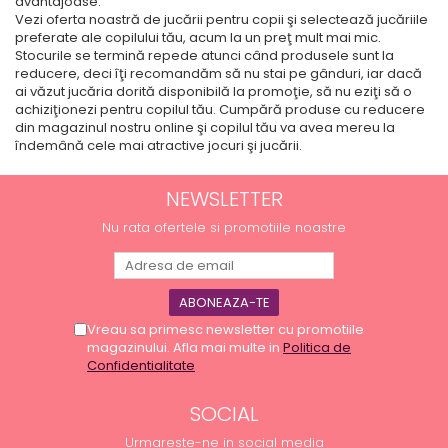
avantajoase.
Vezi oferta noastră de jucării pentru copii şi selectează jucăriile
preferate ale copilului tău, acum la un preţ mult mai mic.
Stocurile se termină repede atunci când produsele sunt la
reducere, deci îţi recomandăm să nu stai pe gânduri, iar dacă
ai văzut jucăria dorită disponibilă la promoţie, să nu eziţi să o
achiziţionezi pentru copilul tău. Cumpără produse cu reducere
din magazinul nostru online şi copilul tău va avea mereu la
îndemână cele mai atractive jocuri şi jucării.
NEWSLETTER
Nu rata ofertele si promotiile noastre
Vreau sa primesc newsletter cu promotiile
magazinului. Afla mai multe in
Politica de
Confidentialitate
SOCIAL
Urmareste-ne in social media