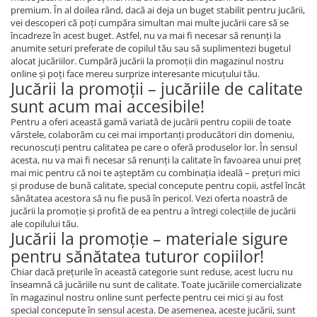
premium. În al doilea rând, dacă ai deja un buget stabilit pentru jucării,
vei descoperi că poţi cumpăra simultan mai multe jucării care să se
încadreze în acest buget. Astfel, nu va mai fi necesar să renunţi la
anumite seturi preferate de copilul tău sau să suplimentezi bugetul
alocat jucăriilor. Cumpără jucării la promoţii din magazinul nostru
online şi poţi face mereu surprize interesante micuţului tău.
Jucării la promoţii – jucăriile de calitate
sunt acum mai accesibile!
Pentru a oferi această gamă variată de jucării pentru copiii de toate
vârstele, colaborăm cu cei mai importanţi producători din domeniu,
recunoscuţi pentru calitatea pe care o oferă produselor lor. În sensul
acesta, nu va mai fi necesar să renunţi la calitate în favoarea unui preţ
mai mic pentru că noi te aşteptăm cu combinaţia ideală – preţuri mici
şi produse de bună calitate, special concepute pentru copii, astfel încât
sănătatea acestora să nu fie pusă în pericol. Vezi oferta noastră de
jucării la promoţie şi profită de ea pentru a întregi colecţiile de jucării
ale copilului tău.
Jucării la promoţie – materiale sigure
pentru sănătatea tuturor copiilor!
Chiar dacă preţurile în această categorie sunt reduse, acest lucru nu
înseamnă că jucăriile nu sunt de calitate. Toate jucăriile comercializate
în magazinul nostru online sunt perfecte pentru cei mici şi au fost
special concepute în sensul acesta. De asemenea, aceste jucării, sunt