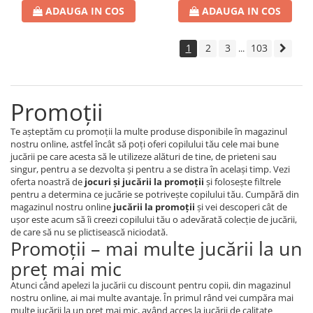
ADAUGA IN COS
ADAUGA IN COS
1
2
3
103
...
Promoţii
Te aşteptăm cu promoţii la multe produse disponibile în magazinul
nostru online, astfel încât să poţi oferi copilului tău cele mai bune
jucării pe care acesta să le utilizeze alături de tine, de prieteni sau
singur, pentru a se dezvolta şi pentru a se distra în acelaşi timp. Vezi
oferta noastră de
jocuri şi jucării la promoţii
şi foloseşte filtrele
pentru a determina ce jucărie se potriveşte copilului tău. Cumpără din
magazinul nostru online
jucării la promoţii
şi vei descoperi cât de
uşor este acum să îi creezi copilului tău o adevărată colecţie de jucării,
de care să nu se plictisească niciodată.
Promoţii – mai multe jucării la un
preţ mai mic
Atunci când apelezi la jucării cu discount pentru copii, din magazinul
nostru online, ai mai multe avantaje. În primul rând vei cumpăra mai
multe jucării la un preţ mai mic, având acces la jucării de calitate