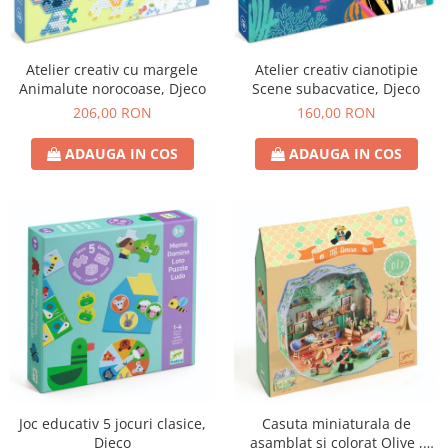
Atelier creativ cu margele
Atelier creativ cianotipie
Animalute norocoase, Djeco
Scene subacvatice, Djeco
206,00 RON
160,00 RON
ADAUGA IN COS
ADAUGA IN COS
Joc educativ 5 jocuri clasice,
Casuta miniaturala de
Djeco
asamblat si colorat Olive ,