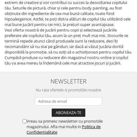
extrem de creative şi vor contribui cu succes la dezvoltarea copilului
tău. Seturile de pictură, chiar şi cele pentru body painting, au fost
obţinute din ingrediente de cea mai bună calitate, toate fiind
hipoalergenice. Astfel, te poţi distra alături de copilul tău utilizând cele
mai bune jucării pentru cei mici, la preţuri super avantajoase.
Vezi oferta noastră de jucării pentru copii şi selectează jucăriile
preferate ale copilului tău, acum la un preţ mult mai mic. Stocurile se
termină repede atunci când produsele sunt la reducere, deci îţi
recomandăm să nu stai pe gânduri, iar dacă ai văzut jucăria dorită
disponibilă la promoţie, să nu eziţi să o achiziţionezi pentru copilul tău.
Cumpără produse cu reducere din magazinul nostru online şi copilul
tău va avea mereu la îndemână cele mai atractive jocuri şi jucării.
NEWSLETTER
Nu rata ofertele si promotiile noastre
Vreau sa primesc newsletter cu promotiile
magazinului. Afla mai multe in
Politica de
Confidentialitate