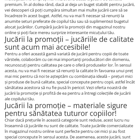
premium. În al doilea rând, dacă ai deja un buget stabilit pentru jucării,
vei descoperi că poţi cumpăra simultan mai multe jucării care să se
încadreze în acest buget. Astfel, nu va mai fi necesar să renunţi la
anumite seturi preferate de copilul tău sau să suplimentezi bugetul
alocat jucăriilor. Cumpără jucării la promoţii din magazinul nostru
online şi poţi face mereu surprize interesante micuţului tău.
Jucării la promoţii – jucăriile de calitate
sunt acum mai accesibile!
Pentru a oferi această gamă variată de jucării pentru copiii de toate
vârstele, colaborăm cu cei mai importanţi producători din domeniu,
recunoscuţi pentru calitatea pe care o oferă produselor lor. În sensul
acesta, nu va mai fi necesar să renunţi la calitate în favoarea unui preţ
mai mic pentru că noi te aşteptăm cu combinaţia ideală – preţuri mici
şi produse de bună calitate, special concepute pentru copii, astfel încât
sănătatea acestora să nu fie pusă în pericol. Vezi oferta noastră de
jucării la promoţie şi profită de ea pentru a întregi colecţiile de jucării
ale copilului tău.
Jucării la promoţie – materiale sigure
pentru sănătatea tuturor copiilor!
Chiar dacă preţurile în această categorie sunt reduse, acest lucru nu
înseamnă că jucăriile nu sunt de calitate. Toate jucăriile comercializate
în magazinul nostru online sunt perfecte pentru cei mici şi au fost
special concepute în sensul acesta. De asemenea, aceste jucării, sunt