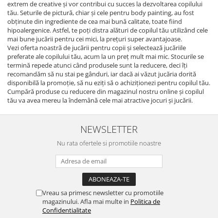
extrem de creative şi vor contribui cu succes la dezvoltarea copilului
tău. Seturile de pictură, chiar şi cele pentru body painting, au fost
obţinute din ingrediente de cea mai bună calitate, toate fiind
hipoalergenice. Astfel, te poţi distra alături de copilul tău utilizând cele
mai bune jucării pentru cei mici, la preţuri super avantajoase.
Vezi oferta noastră de jucării pentru copii şi selectează jucăriile
preferate ale copilului tău, acum la un preţ mult mai mic. Stocurile se
termină repede atunci când produsele sunt la reducere, deci îţi
recomandăm să nu stai pe gânduri, iar dacă ai văzut jucăria dorită
disponibilă la promoţie, să nu eziţi să o achiziţionezi pentru copilul tău.
Cumpără produse cu reducere din magazinul nostru online şi copilul
tău va avea mereu la îndemână cele mai atractive jocuri şi jucării.
NEWSLETTER
Nu rata ofertele si promotiile noastre
Vreau sa primesc newsletter cu promotiile
magazinului. Afla mai multe in
Politica de
Confidentialitate