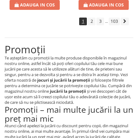
ADAUGA IN COS
ADAUGA IN COS
1
2
3
103
...
Promoţii
Te aşteptăm cu promoţii la multe produse disponibile în magazinul
nostru online, astfel încât să poţi oferi copilului tău cele mai bune
jucării pe care acesta să le utilizeze alături de tine, de prieteni sau
singur, pentru a se dezvolta şi pentru a se distra în acelaşi timp. Vezi
oferta noastră de
jocuri şi jucării la promoţii
şi foloseşte filtrele
pentru a determina ce jucărie se potriveşte copilului tău. Cumpără din
magazinul nostru online
jucării la promoţii
şi vei descoperi cât de
uşor este acum să îi creezi copilului tău o adevărată colecţie de jucării,
de care să nu se plictisească niciodată.
Promoţii – mai multe jucării la un
preţ mai mic
Atunci când apelezi la jucării cu discount pentru copii, din magazinul
nostru online, ai mai multe avantaje. În primul rând vei cumpăra mai
multe jucării la un preţ mai mic, având acces la jucării de calitate