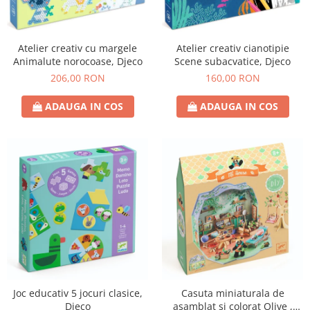
Atelier creativ cu margele
Atelier creativ cianotipie
Animalute norocoase, Djeco
Scene subacvatice, Djeco
206,00 RON
160,00 RON
ADAUGA IN COS
ADAUGA IN COS
Joc educativ 5 jocuri clasice,
Casuta miniaturala de
Djeco
asamblat si colorat Olive ,