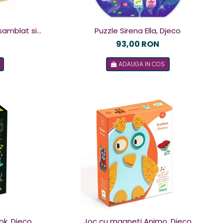
samblat si
Puzzle Sirena Ella, Djeco
co
93,00 RON
ADAUGA IN COS
ok, Djeco
Joc cu magneti Animo, Djeco