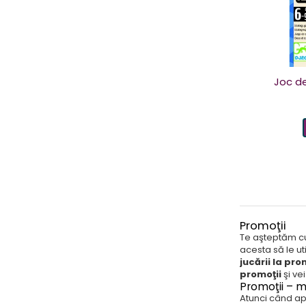
Joc de
Promoţii
Te aşteptăm cu 
acesta să le ut
jucării la pro
promoţii
şi ve
Promoţii – m
Atunci când ape