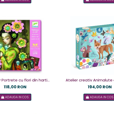
 Portrete cu flori din hartie,
Atelier creativ Animalute
Djeco
Djeco
118,00 RON
194,00 RON
ADAUGA IN COS
ADAUGA IN COS