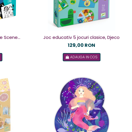
pie Scene
Joc educativ 5 jocuri clasice, Djeco
co
129,00 RON
ADAUGA IN COS