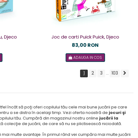
u, Djeco
Joc de carti Puick Puick, Djeco
83,00 RON
ADAUGA IN COS
1
2
3
103
...
el încât să poţi oferi copilului tău cele mai bune jucării pe care
pentru a se distra în acelaşi timp. Vezi oferta noastră de
jocuri şi
 copilului tău. Cumpără din magazinul nostru online
jucării la
ă colecţie de jucării, de care să nu se plictisească niciodată.
ai mai multe avantaje. În primul rând vei cumpăra mai multe jucării