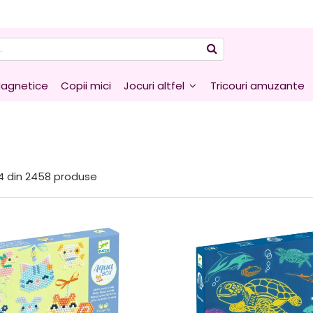
agnetice
Copii mici
Jocuri altfel
Tricouri amuzante
4
din
2458
produse