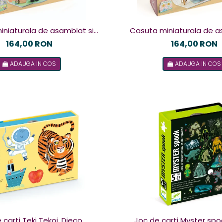
iniaturala de asamblat si
Casuta miniaturala de a
lorat Olive , Djeco
colorat Alba, Dje
164,00 RON
164,00 RON
ADAUGA IN COS
ADAUGA IN COS
 carti Teki Tekoi, Djeco
Joc de carti Myster spo