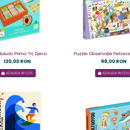
duludo Primo Tri, Djeco
Puzzle Observație Petrece
120,00 RON
98,00 RON
ADAUGA IN COS
ADAUGA IN COS