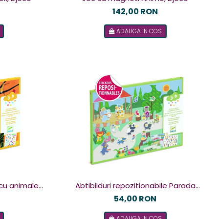
142,00 RON
ADAUGA IN COS
 cu animale,
Abtibilduri repozitionabile Parada
muzicala, Djeco
54,00 RON
ADAUGA IN COS