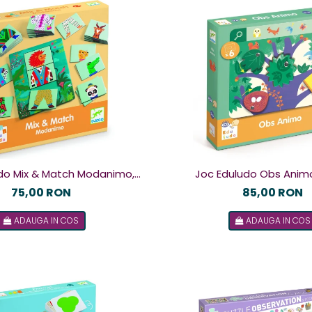
do Mix & Match Modanimo,
Joc Eduludo Obs Animo
Djeco
75,00 RON
85,00 RON
ADAUGA IN COS
ADAUGA IN COS