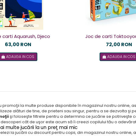
 carti Aquarush, Djeco
Joc de carti Toktooyo
63,00 RON
72,00 RON
ADAUGA IN COS
ADAUGA IN COS
promoţii la multe produse disponibile în magazinul nostru online, astf
ilizeze alături de tine, de prieteni sau singur, pentru a se dezvolta şi 
moţii
şi foloseşte filtrele pentru a determina ce jucărie se potriveşte
i descoperi cât de uşor este acum să îi creezi copilului tău o adevărat
ai multe jucării la un preţ mai mic
lezi la jucării cu discount pentru copii, din magazinul nostru online, 