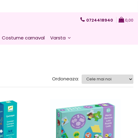
0724418940
0,00
Costume carnaval
Varsta
Ordoneaza: