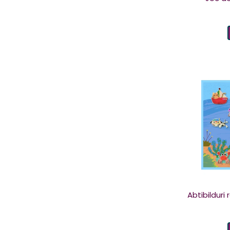
Playshifu
(5)
Plus Plus
(76)
Sand Pal
(1)
SMART GAMES
(33)
SMARTMAX
(14)
Soul Mates
(5)
Svoora
(12)
Thames & Kosmos
(17)
The Funny Brand
(3)
TOSSIT
(2)
Tuban
(105)
UMU Toys
(6)
Abtibilduri