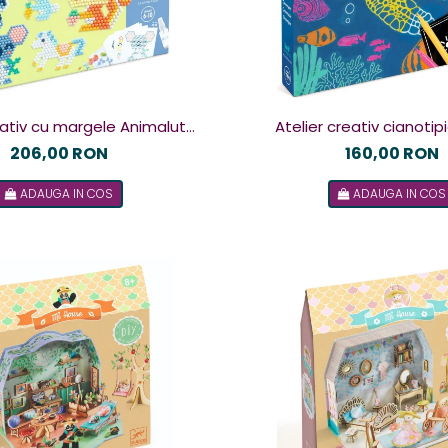
eativ cu margele Animalute
Atelier creativ cianoti
norocoase, Djeco
subacvatice, Dje
206,00 RON
160,00 RON
ADAUGA IN COS
ADAUGA IN COS