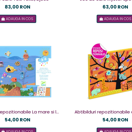
83,00 RON
63,00 RON
ADAUGA IN COS
ADAUGA IN COS
 repozitionabile La mare si la
Abtibilduri repozitionabile
tara, Djeco
Djeco
54,00 RON
54,00 RON
ADAUGA IN COS
ADAUGA IN COS