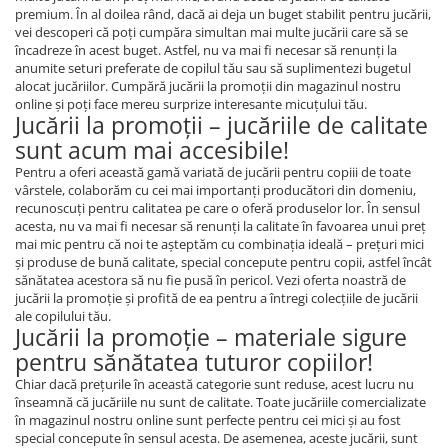
premium. În al doilea rând, dacă ai deja un buget stabilit pentru jucării,
vei descoperi că poţi cumpăra simultan mai multe jucării care să se
încadreze în acest buget. Astfel, nu va mai fi necesar să renunţi la
anumite seturi preferate de copilul tău sau să suplimentezi bugetul
alocat jucăriilor. Cumpără jucării la promoţii din magazinul nostru
online şi poţi face mereu surprize interesante micuţului tău.
Jucării la promoţii – jucăriile de calitate
sunt acum mai accesibile!
Pentru a oferi această gamă variată de jucării pentru copiii de toate
vârstele, colaborăm cu cei mai importanţi producători din domeniu,
recunoscuţi pentru calitatea pe care o oferă produselor lor. În sensul
acesta, nu va mai fi necesar să renunţi la calitate în favoarea unui preţ
mai mic pentru că noi te aşteptăm cu combinaţia ideală – preţuri mici
şi produse de bună calitate, special concepute pentru copii, astfel încât
sănătatea acestora să nu fie pusă în pericol. Vezi oferta noastră de
jucării la promoţie şi profită de ea pentru a întregi colecţiile de jucării
ale copilului tău.
Jucării la promoţie – materiale sigure
pentru sănătatea tuturor copiilor!
Chiar dacă preţurile în această categorie sunt reduse, acest lucru nu
înseamnă că jucăriile nu sunt de calitate. Toate jucăriile comercializate
în magazinul nostru online sunt perfecte pentru cei mici şi au fost
special concepute în sensul acesta. De asemenea, aceste jucării, sunt