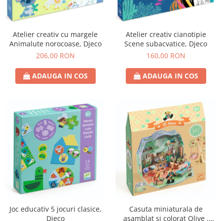
Atelier creativ cu margele
Atelier creativ cianotipie
Animalute norocoase, Djeco
Scene subacvatice, Djeco
206,00 RON
160,00 RON
ADAUGA IN COS
ADAUGA IN COS
Joc educativ 5 jocuri clasice,
Casuta miniaturala de
Djeco
asamblat si colorat Olive ,