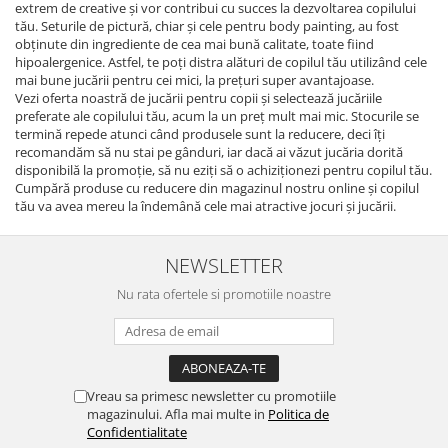
extrem de creative şi vor contribui cu succes la dezvoltarea copilului
tău. Seturile de pictură, chiar şi cele pentru body painting, au fost
obţinute din ingrediente de cea mai bună calitate, toate fiind
hipoalergenice. Astfel, te poţi distra alături de copilul tău utilizând cele
mai bune jucării pentru cei mici, la preţuri super avantajoase.
Vezi oferta noastră de jucării pentru copii şi selectează jucăriile
preferate ale copilului tău, acum la un preţ mult mai mic. Stocurile se
termină repede atunci când produsele sunt la reducere, deci îţi
recomandăm să nu stai pe gânduri, iar dacă ai văzut jucăria dorită
disponibilă la promoţie, să nu eziţi să o achiziţionezi pentru copilul tău.
Cumpără produse cu reducere din magazinul nostru online şi copilul
tău va avea mereu la îndemână cele mai atractive jocuri şi jucării.
NEWSLETTER
Nu rata ofertele si promotiile noastre
Vreau sa primesc newsletter cu promotiile
magazinului. Afla mai multe in
Politica de
Confidentialitate