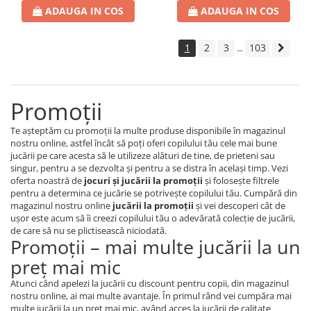
ADAUGA IN COS
ADAUGA IN COS
1
2
3
103
...
Promoţii
Te aşteptăm cu promoţii la multe produse disponibile în magazinul
nostru online, astfel încât să poţi oferi copilului tău cele mai bune
jucării pe care acesta să le utilizeze alături de tine, de prieteni sau
singur, pentru a se dezvolta şi pentru a se distra în acelaşi timp. Vezi
oferta noastră de
jocuri şi jucării la promoţii
şi foloseşte filtrele
pentru a determina ce jucărie se potriveşte copilului tău. Cumpără din
magazinul nostru online
jucării la promoţii
şi vei descoperi cât de
uşor este acum să îi creezi copilului tău o adevărată colecţie de jucării,
de care să nu se plictisească niciodată.
Promoţii – mai multe jucării la un
preţ mai mic
Atunci când apelezi la jucării cu discount pentru copii, din magazinul
nostru online, ai mai multe avantaje. În primul rând vei cumpăra mai
multe jucării la un preţ mai mic, având acces la jucării de calitate