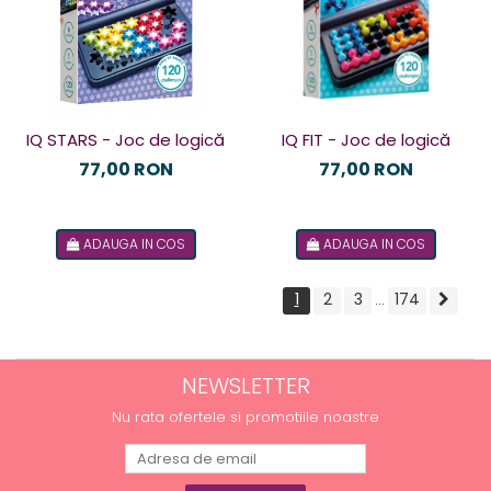
IQ STARS - Joc de logică
IQ FIT - Joc de logică
77,00 RON
77,00 RON
ADAUGA IN COS
ADAUGA IN COS
1
2
3
174
...
NEWSLETTER
Nu rata ofertele si promotiile noastre