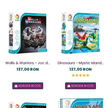
Walls & Warriors - Joc de
Dinosaurs - Mystic Islands
logică
- Joc de logică
137,00 RON
137,00 RON
ADAUGA IN COS
ADAUGA IN COS