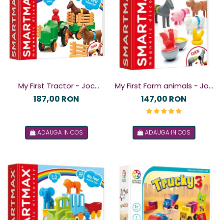
My First Tractor - Joc
My First Farm animals - Joc
magnetic
magnetic
187,00 RON
147,00 RON
ADAUGA IN COS
ADAUGA IN COS