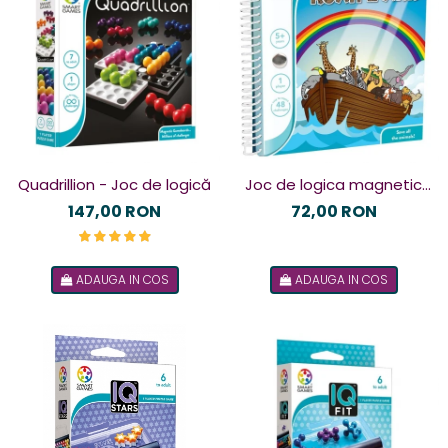
Quadrillion - Joc de logică
Joc de logica magnetic
Noah's Ark
147,00 RON
72,00 RON
ADAUGA IN COS
ADAUGA IN COS