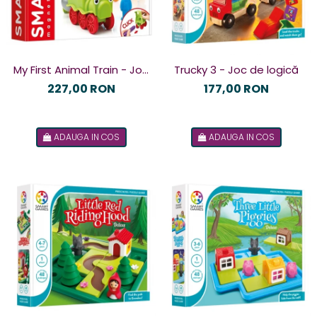
My First Animal Train - Joc
Trucky 3 - Joc de logică
magnetic
227,00 RON
177,00 RON
ADAUGA IN COS
ADAUGA IN COS