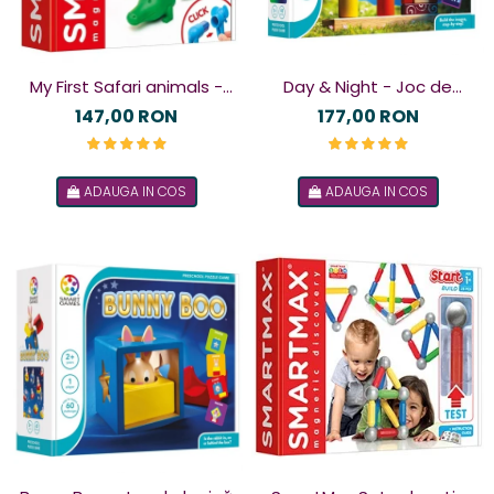
My First Safari animals -
Day & Night - Joc de
Joc magnetic
logică
147,00 RON
177,00 RON
ADAUGA IN COS
ADAUGA IN COS