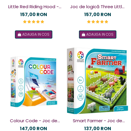
Little Red Riding Hood -
Joc de logică Three Little
Scufita rosie - Joc de
Piggies - Deluxe
157,00 RON
157,00 RON
logică
ADAUGA IN COS
ADAUGA IN COS
Colour Code - Joc de
Smart Farmer - Joc de
logică
logică
147,00 RON
137,00 RON