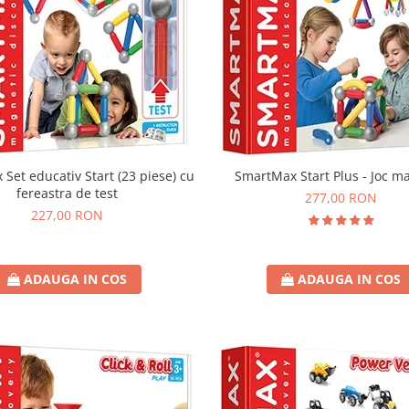
Set educativ Start (23 piese) cu
SmartMax Start Plus - Joc m
fereastra de test
277,00 RON
227,00 RON
ADAUGA IN COS
ADAUGA IN COS