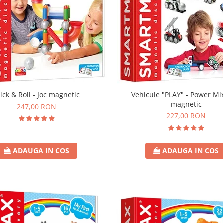
Vehicule "PLAY" - Power Mix
lick & Roll - Joc magnetic
magnetic
247,00 RON
227,00 RON
ADAUGA IN COS
ADAUGA IN COS