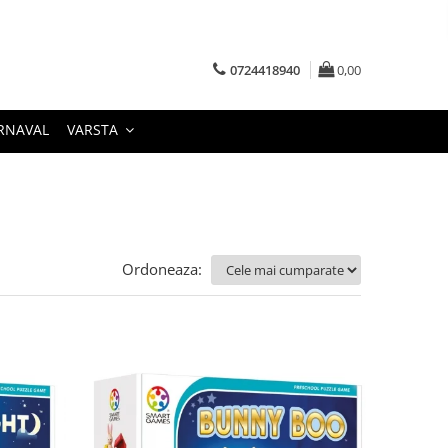
0724418940
0,00
RNAVAL
VARSTA
Ordoneaza: