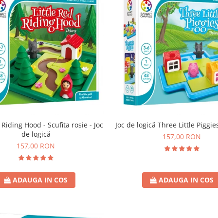
 Riding Hood - Scufita rosie - Joc
Joc de logică Three Little Piggie
de logică
157,00 RON
157,00 RON
ADAUGA IN COS
ADAUGA IN COS