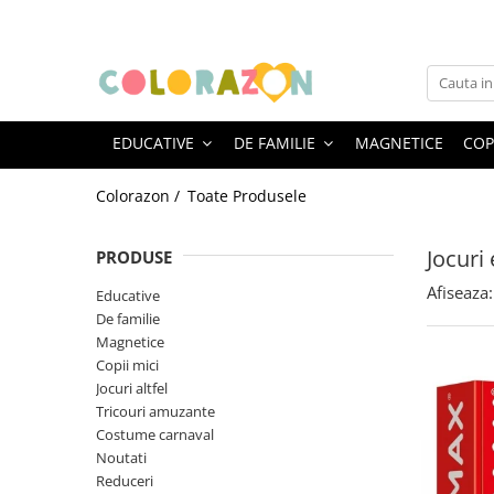
Educative
De familie
Jocuri altfel
Varsta
Jocuri educative
Jocuri de familie
Jocuri creative
0-2 ani
EDUCATIVE
DE FAMILIE
MAGNETICE
COPI
Jocuri de logică și de memorie
Jocuri de carti
Jocuri interactive
3-5 ani
Jocuri de strategie
Jocuri de cooperare
Jocuri cu experimente
5-7 ani
Colorazon /
Toate Produsele
Jocuri pentru vacanta
8+
Jocuri
PRODUSE
Afiseaza:
Educative
De familie
Magnetice
Copii mici
Jocuri altfel
Tricouri amuzante
Costume carnaval
Noutati
Reduceri