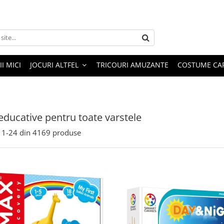
I MICI
JOCURI ALTFEL
TRICOURI AMUZANTE
COSTUME CA
 educative pentru toate varstele
1-
24
din
4169
produse