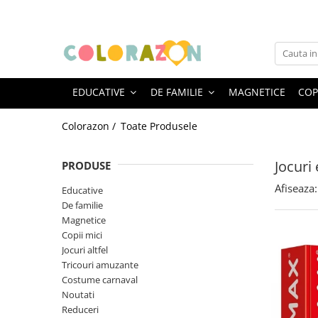
Educative
De familie
Jocuri altfel
Varsta
Jocuri educative
Jocuri de familie
Jocuri creative
0-2 ani
EDUCATIVE
DE FAMILIE
MAGNETICE
COPI
Jocuri de logică și de memorie
Jocuri de carti
Jocuri interactive
3-5 ani
Jocuri de strategie
Jocuri de cooperare
Jocuri cu experimente
5-7 ani
Colorazon /
Toate Produsele
Jocuri pentru vacanta
8+
Jocuri
PRODUSE
Afiseaza:
Educative
De familie
Magnetice
Copii mici
Jocuri altfel
Tricouri amuzante
Costume carnaval
Noutati
Reduceri