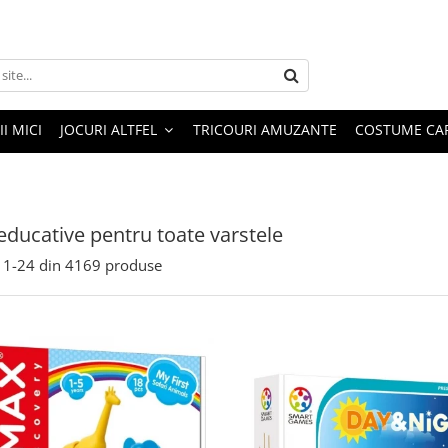
I MICI
JOCURI ALTFEL
TRICOURI AMUZANTE
COSTUME CA
 educative pentru toate varstele
1-
24
din
4169
produse