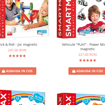
Vehicule "PLAY" - Power Mix
lick & Roll - Joc magnetic
magnetic
247,00 RON
227,00 RON
ADAUGA IN COS
ADAUGA IN COS