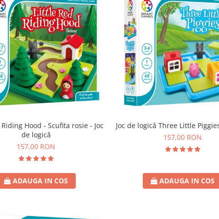
 Riding Hood - Scufita rosie - Joc
Joc de logică Three Little Piggie
de logică
157,00 RON
157,00 RON
ADAUGA IN COS
ADAUGA IN COS