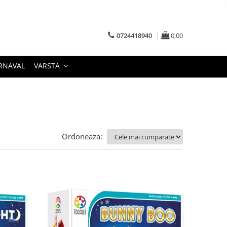
0724418940
0,00
RNAVAL
VARSTA
Ordoneaza: