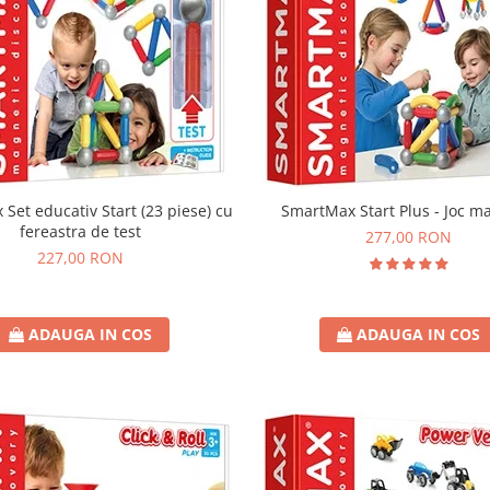
Set educativ Start (23 piese) cu
SmartMax Start Plus - Joc m
fereastra de test
277,00 RON
227,00 RON
ADAUGA IN COS
ADAUGA IN COS