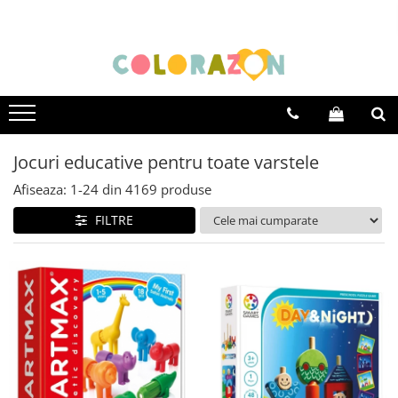
Educative
De familie
Jocuri altfel
Varsta
Jocuri educative
Jocuri de familie
Jocuri creative
0-2 ani
Jocuri de logică și de memorie
Jocuri de carti
Jocuri interactive
3-5 ani
Jocuri de strategie
Jocuri de cooperare
Jocuri cu experimente
5-7 ani
Jocuri educative pentru toate varstele
Jocuri pentru vacanta
8+
Afiseaza:
1-
24
din
4169
produse
FILTRE