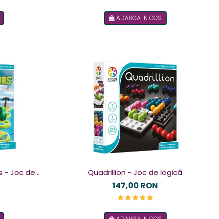
ADAUGA IN COS
s - Joc de
Quadrillion - Joc de logică
147,00 RON
ADAUGA IN COS