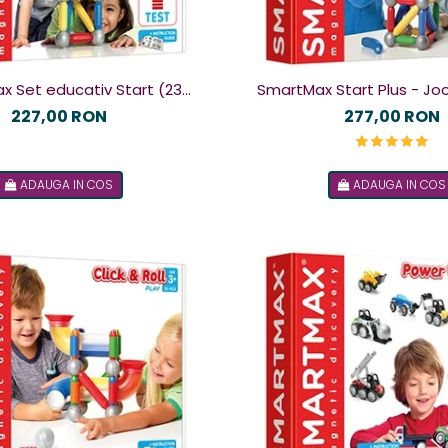
x Set educativ Start (23
SmartMax Start Plus - Jo
) cu fereastra de test
227,00 RON
277,00 RON
ADAUGA IN COS
ADAUGA IN COS