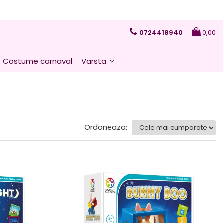
0724418940
0,00
Costume carnaval
Varsta
Ordoneaza: