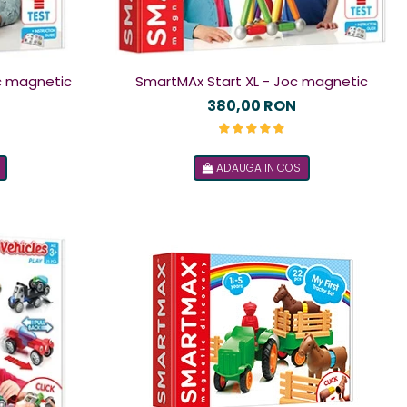
SmartMAx Start XL - Joc magnetic
c magnetic
380,00 RON
ADAUGA IN COS