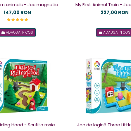
arm animals - Joc magnetic
My First Animal Train - J
147,00 RON
227,00 RON
ADAUGA IN COS
ADAUGA IN COS
Riding Hood - Scufita rosie -
Joc de logică Three Littl