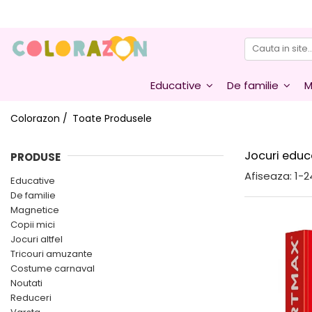
Educative
De familie
Jocuri altfel
Varsta
Jocuri educative
Jocuri de familie
Jocuri creative
0-2 ani
Educative
De familie
M
Jocuri de logică și de memorie
Jocuri de carti
Jocuri interactive
3-5 ani
Jocuri de strategie
Jocuri de cooperare
Jocuri cu experimente
5-7 ani
Colorazon /
Toate Produsele
Jocuri pentru vacanta
8+
Jocuri educ
PRODUSE
Afiseaza:
1-
2
Educative
De familie
Magnetice
Copii mici
Jocuri altfel
Tricouri amuzante
Costume carnaval
Noutati
Reduceri