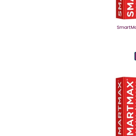
SmartMa
piese