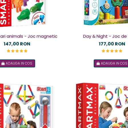
fari animals - Joc magnetic
Day & Night - Joc de
147,00 RON
177,00 RON
ADAUGA IN COS
ADAUGA IN COS