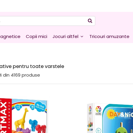
agnetice
Copii mici
Jocuri altfel
Tricouri amuzante
ative pentru toate varstele
4
din
4169
produse