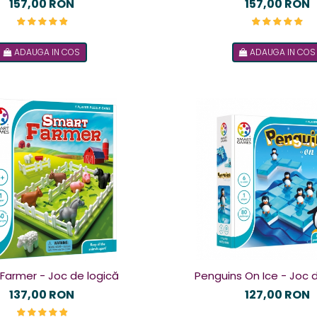
Joc de logică
Deluxe
157,00 RON
157,00 RON
ADAUGA IN COS
ADAUGA IN COS
Farmer - Joc de logică
Penguins On Ice - Joc 
137,00 RON
127,00 RON