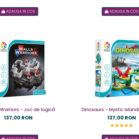
ADAUGA IN COS
ADAUGA IN COS
 Warriors - Joc de logică
Dinosaurs - Mystic Island
logică
137,00 RON
137,00 RON
ADAUGA IN COS
ADAUGA IN COS