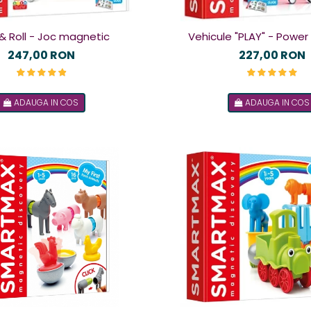
 & Roll - Joc magnetic
Vehicule "PLAY" - Power 
magnetic
247,00 RON
227,00 RON
ADAUGA IN COS
ADAUGA IN COS