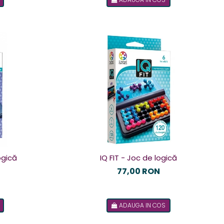
ogică
IQ FIT - Joc de logică
77,00 RON
ADAUGA IN COS