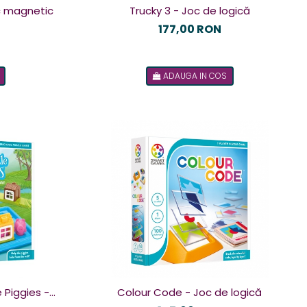
oc magnetic
Trucky 3 - Joc de logică
177,00 RON
ADAUGA IN COS
e Piggies -
Colour Code - Joc de logică