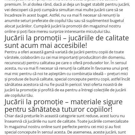
premium. În al doilea rând, dacă ai deja un buget stabilit pentru jucării,
vei descoperi că poţi cumpăra simultan mai multe jucării care să se
încadreze în acest buget. Astfel, nu va mai fi necesar să renunţi la
anumite seturi preferate de copilul tău sau să suplimentezi bugetul
alocat jucăriilor. Cumpără jucării la promoţii din magazinul nostru
online şi poţi face mereu surprize interesante micuţului tău.
Jucării la promoţii – jucăriile de calitate
sunt acum mai accesibile!
Pentru a oferi această gamă variată de jucării pentru copiii de toate
vârstele, colaborăm cu cei mai importanţi producători din domeniu,
recunoscuţi pentru calitatea pe care o oferă produselor lor. În sensul
acesta, nu va mai fi necesar să renunţi la calitate în favoarea unui preţ
mai mic pentru că noi te aşteptăm cu combinaţia ideală – preţuri mici
şi produse de bună calitate, special concepute pentru copii, astfel încât
sănătatea acestora să nu fie pusă în pericol. Vezi oferta noastră de
jucării la promoţie şi profită de ea pentru a întregi colecţiile de jucării
ale copilului tău.
Jucării la promoţie – materiale sigure
pentru sănătatea tuturor copiilor!
Chiar dacă preţurile în această categorie sunt reduse, acest lucru nu
înseamnă că jucăriile nu sunt de calitate. Toate jucăriile comercializate
în magazinul nostru online sunt perfecte pentru cei mici şi au fost
special concepute în sensul acesta. De asemenea, aceste jucării, sunt