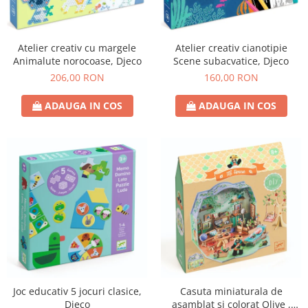
Atelier creativ cu margele
Atelier creativ cianotipie
Animalute norocoase, Djeco
Scene subacvatice, Djeco
206,00 RON
160,00 RON
ADAUGA IN COS
ADAUGA IN COS
Joc educativ 5 jocuri clasice,
Casuta miniaturala de
Djeco
asamblat si colorat Olive ,