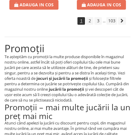
ADAUGA IN COS
ADAUGA IN COS
1
2
3
103
...
Promoţii
Te aşteptăm cu promoţii la multe produse disponibile în magazinul
nostru online, astfel încât să poţi oferi copilului tău cele mai bune
jucării pe care acesta să le utilizeze alături de tine, de prieteni sau
singur, pentru a se dezvolta şi pentru a se distra în acelaşi timp. Vezi
oferta noastră de
jocuri şi jucării la promoţii
şi foloseşte filtrele
pentru a determina ce jucărie se potriveşte copilului tău. Cumpără din
magazinul nostru online
jucării la promoţii
şi vei descoperi cât de
uşor este acum să îi creezi copilului tău o adevărată colecţie de jucării,
de care să nu se plictisească niciodată.
Promoţii – mai multe jucării la un
preţ mai mic
Atunci când apelezi la jucării cu discount pentru copii, din magazinul
nostru online, ai mai multe avantaje. În primul rând vei cumpăra mai
multe jucării la un preţ mai mic, având acces la jucării de calitate