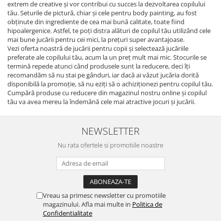
extrem de creative şi vor contribui cu succes la dezvoltarea copilului
tău. Seturile de pictură, chiar şi cele pentru body painting, au fost
obţinute din ingrediente de cea mai bună calitate, toate fiind
hipoalergenice. Astfel, te poţi distra alături de copilul tău utilizând cele
mai bune jucării pentru cei mici, la preţuri super avantajoase.
Vezi oferta noastră de jucării pentru copii şi selectează jucăriile
preferate ale copilului tău, acum la un preţ mult mai mic. Stocurile se
termină repede atunci când produsele sunt la reducere, deci îţi
recomandăm să nu stai pe gânduri, iar dacă ai văzut jucăria dorită
disponibilă la promoţie, să nu eziţi să o achiziţionezi pentru copilul tău.
Cumpără produse cu reducere din magazinul nostru online şi copilul
tău va avea mereu la îndemână cele mai atractive jocuri şi jucării.
NEWSLETTER
Nu rata ofertele si promotiile noastre
Vreau sa primesc newsletter cu promotiile
magazinului. Afla mai multe in
Politica de
Confidentialitate