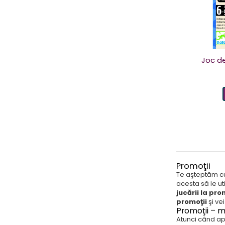
Joc de
Promoţii
Te aşteptăm cu 
acesta să le ut
jucării la pro
promoţii
şi ve
Promoţii – m
Atunci când ape