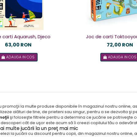
 carti Aquarush, Djeco
Joc de carti Toktooyo
63,00 RON
72,00 RON
ADAUGA IN COS
ADAUGA IN COS
promoţii la multe produse disponibile în magazinul nostru online, astf
ilizeze alături de tine, de prieteni sau singur, pentru a se dezvolta şi 
moţii
şi foloseşte filtrele pentru a determina ce jucărie se potriveşte
i descoperi cât de uşor este acum să îi creezi copilului tău o adevărat
ai multe jucării la un preţ mai mic
lezi la jucării cu discount pentru copii, din magazinul nostru online, 