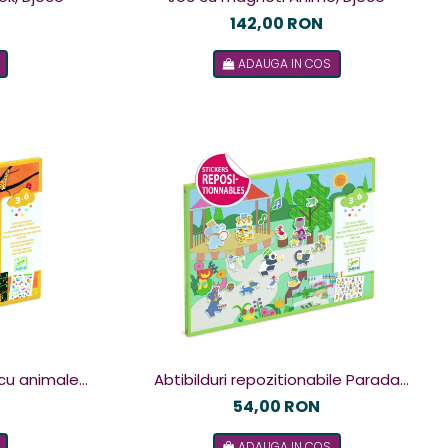
142,00 RON
ADAUGA IN COS
 cu animale,
Abtibilduri repozitionabile Parada
muzicala, Djeco
54,00 RON
ADAUGA IN COS