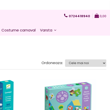
0724418940
0,00
Costume carnaval
Varsta
Ordoneaza: