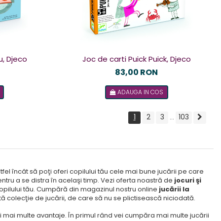
u, Djeco
Joc de carti Puick Puick, Djeco
83,00 RON
ADAUGA IN COS
1
2
3
103
...
el încât să poţi oferi copilului tău cele mai bune jucării pe care
pentru a se distra în acelaşi timp. Vezi oferta noastră de
jocuri şi
 copilului tău. Cumpără din magazinul nostru online
jucării la
ă colecţie de jucării, de care să nu se plictisească niciodată.
ai mai multe avantaje. În primul rând vei cumpăra mai multe jucării