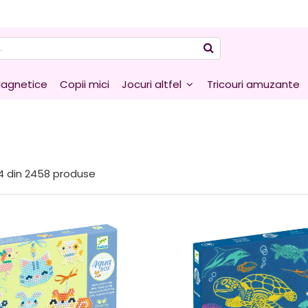
agnetice
Copii mici
Jocuri altfel
Tricouri amuzante
4
din
2458
produse