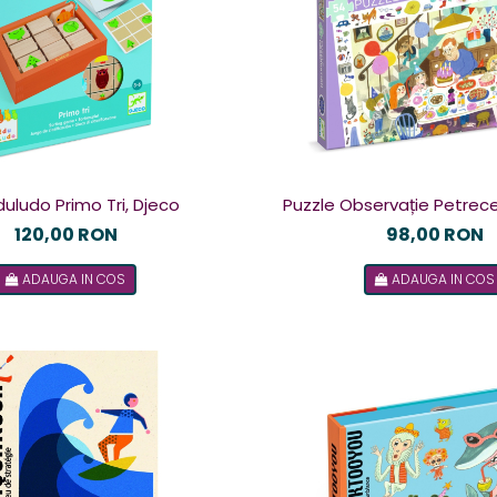
duludo Primo Tri, Djeco
Puzzle Observație Petrece
120,00 RON
98,00 RON
ADAUGA IN COS
ADAUGA IN COS