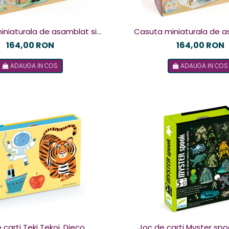
iniaturala de asamblat si
Casuta miniaturala de a
lorat Olive , Djeco
colorat Alba, Dje
164,00 RON
164,00 RON
ADAUGA IN COS
ADAUGA IN COS
 carti Teki Tekoi, Djeco
Joc de carti Myster spo