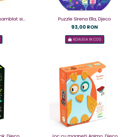
samblat si
Puzzle Sirena Ella, Djeco
co
93,00 RON
ADAUGA IN COS
ok, Djeco
Joc cu magneti Animo, Djeco