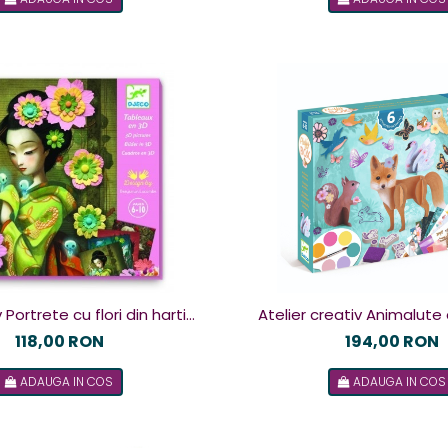
 Portrete cu flori din hartie,
Atelier creativ Animalute
Djeco
Djeco
118,00 RON
194,00 RON
ADAUGA IN COS
ADAUGA IN COS