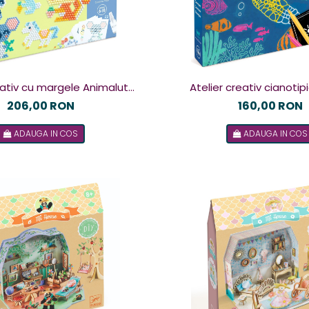
eativ cu margele Animalute
Atelier creativ cianoti
norocoase, Djeco
subacvatice, Dje
206,00 RON
160,00 RON
ADAUGA IN COS
ADAUGA IN COS