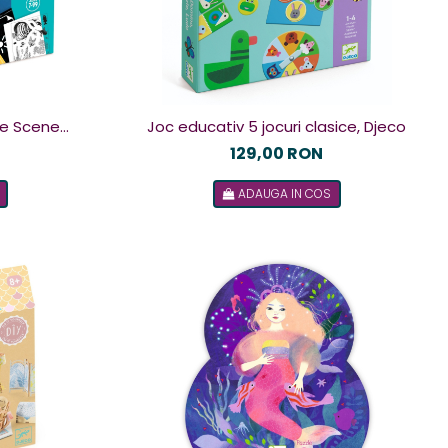
pie Scene
Joc educativ 5 jocuri clasice, Djeco
co
129,00 RON
ADAUGA IN COS