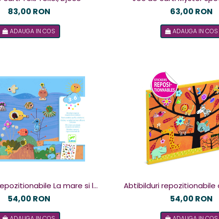
83,00 RON
63,00 RON
ADAUGA IN COS
ADAUGA IN COS
 repozitionabile La mare si la
Abtibilduri repozitionabile
tara, Djeco
Djeco
54,00 RON
54,00 RON
ADAUGA IN COS
ADAUGA IN COS