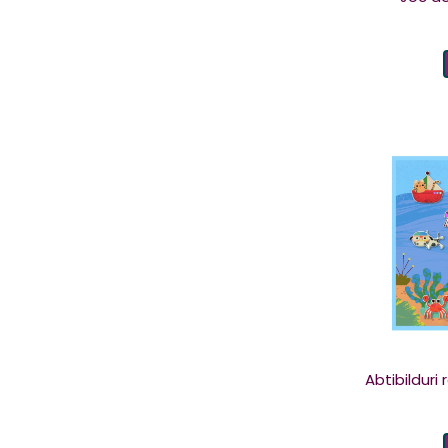
Playshifu
(5)
Plus Plus
(76)
Sand Pal
(1)
SMART GAMES
(33)
SMARTMAX
(14)
Soul Mates
(5)
Svoora
(12)
Thames & Kosmos
(17)
The Funny Brand
(3)
TOSSIT
(2)
Tuban
(105)
UMU Toys
(6)
Abtibilduri