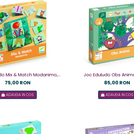
do Mix & Match Modanimo,
Joc Eduludo Obs Animo
Djeco
75,00 RON
85,00 RON
ADAUGA IN COS
ADAUGA IN COS