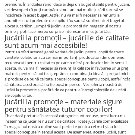
premium. În al doilea rând, dacă ai deja un buget stabilit pentru jucării,
vei descoperi că poţi cumpăra simultan mai multe jucării care să se
încadreze în acest buget. Astfel, nu va mai fi necesar să renunţi la
anumite seturi preferate de copilul tău sau să suplimentezi bugetul
alocat jucăriilor. Cumpără jucării la promoţii din magazinul nostru
online şi poţi face mereu surprize interesante micuţului tău.
Jucării la promoţii – jucăriile de calitate
sunt acum mai accesibile!
Pentru a oferi această gamă variată de jucării pentru copiii de toate
vârstele, colaborăm cu cei mai importanţi producători din domeniu,
recunoscuţi pentru calitatea pe care o oferă produselor lor. În sensul
acesta, nu va mai fi necesar să renunţi la calitate în favoarea unui preţ
mai mic pentru că noi te aşteptăm cu combinaţia ideală – preţuri mici
şi produse de bună calitate, special concepute pentru copii, astfel încât
sănătatea acestora să nu fie pusă în pericol. Vezi oferta noastră de
jucării la promoţie şi profită de ea pentru a întregi colecţiile de jucării
ale copilului tău.
Jucării la promoţie – materiale sigure
pentru sănătatea tuturor copiilor!
Chiar dacă preţurile în această categorie sunt reduse, acest lucru nu
înseamnă că jucăriile nu sunt de calitate. Toate jucăriile comercializate
în magazinul nostru online sunt perfecte pentru cei mici şi au fost
special concepute în sensul acesta. De asemenea, aceste jucării, sunt