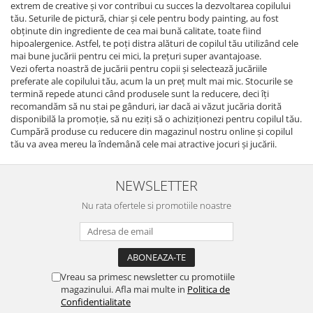
extrem de creative şi vor contribui cu succes la dezvoltarea copilului
tău. Seturile de pictură, chiar şi cele pentru body painting, au fost
obţinute din ingrediente de cea mai bună calitate, toate fiind
hipoalergenice. Astfel, te poţi distra alături de copilul tău utilizând cele
mai bune jucării pentru cei mici, la preţuri super avantajoase.
Vezi oferta noastră de jucării pentru copii şi selectează jucăriile
preferate ale copilului tău, acum la un preţ mult mai mic. Stocurile se
termină repede atunci când produsele sunt la reducere, deci îţi
recomandăm să nu stai pe gânduri, iar dacă ai văzut jucăria dorită
disponibilă la promoţie, să nu eziţi să o achiziţionezi pentru copilul tău.
Cumpără produse cu reducere din magazinul nostru online şi copilul
tău va avea mereu la îndemână cele mai atractive jocuri şi jucării.
NEWSLETTER
Nu rata ofertele si promotiile noastre
Vreau sa primesc newsletter cu promotiile
magazinului. Afla mai multe in
Politica de
Confidentialitate