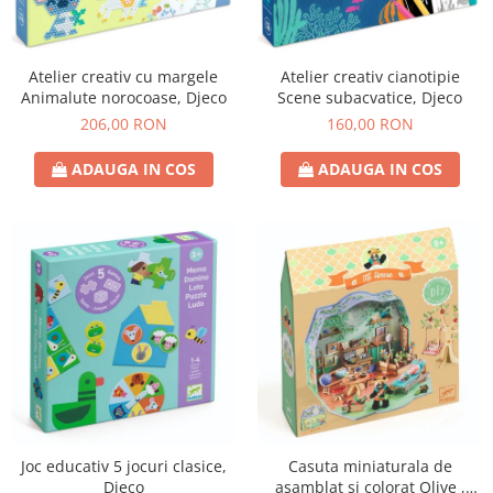
Atelier creativ cu margele
Atelier creativ cianotipie
Animalute norocoase, Djeco
Scene subacvatice, Djeco
206,00 RON
160,00 RON
ADAUGA IN COS
ADAUGA IN COS
Joc educativ 5 jocuri clasice,
Casuta miniaturala de
Djeco
asamblat si colorat Olive ,