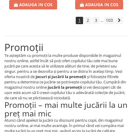
ADAUGA IN COS
ADAUGA IN COS
1
2
3
103
...
Promoţii
Te aşteptăm cu promoţii la multe produse disponibile în magazinul
nostru online, astfel încât să poţi oferi copilului tău cele mai bune
jucării pe care acesta să le utilizeze alături de tine, de prieteni sau
singur, pentru a se dezvolta şi pentru a se distra în acelaşi timp. Vezi
oferta noastră de
jocuri şi jucării la promoţii
şi foloseşte filtrele
pentru a determina ce jucărie se potriveşte copilului tău. Cumpără din
magazinul nostru online
jucării la promoţii
şi vei descoperi cât de
uşor este acum să îi creezi copilului tău o adevărată colecţie de jucării,
de care să nu se plictisească niciodată.
Promoţii – mai multe jucării la un
preţ mai mic
Atunci când apelezi la jucării cu discount pentru copii, din magazinul
nostru online, ai mai multe avantaje. În primul rând vei cumpăra mai
multe jucării la un preţ mai mic, având acces la jucării de calitate